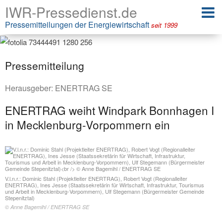
IWR-Pressedienst.de
Pressemitteilungen der Energiewirtschaft
seit 1999
Pressemitteilung
Herausgeber:
ENERTRAG SE
ENERTRAG weiht Windpark Bonnhagen I
in Mecklenburg-Vorpommern ein
V.l.n.r.: Dominic Stahl (Projektleiter ENERTRAG), Robert Vogt (Regionalleiter
ENERTRAG), Ines Jesse (Staatssekretärin für Wirtschaft, Infrastruktur, Tourismus
und Arbeit in Mecklenburg-Vorpommern), Ulf Stegemann (Bürgermeister Gemeinde
Stepenitztal)
© Anne Bagemihl / ENERTRAG SE