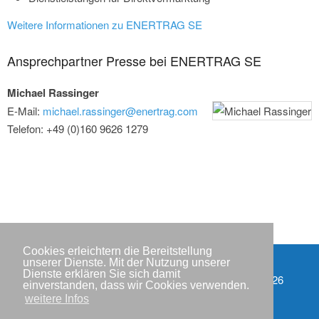
Weitere Informationen zu ENERTRAG SE
Ansprechpartner Presse bei ENERTRAG SE
Michael Rassinger
E-Mail:
michael.rassinger@enertrag.com
Telefon: +49 (0)160 9626 1279
Cookies erleichtern die Bereitstellung
unserer Dienste. Mit der Nutzung unserer
Dienste erklären Sie sich damit
Partner
Copyright © IWR 2026
einverstanden, dass wir Cookies verwenden.
weitere Infos
Impressum