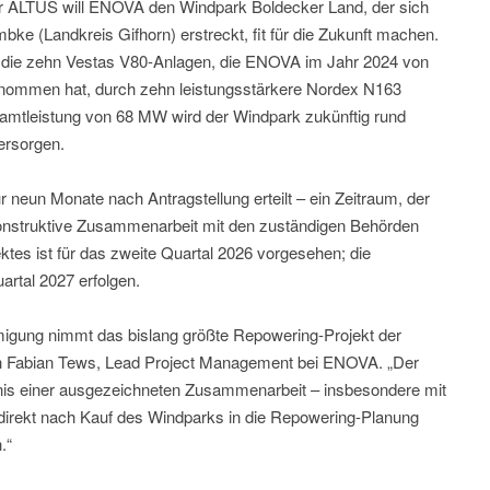
 ALTUS will ENOVA den Windpark Boldecker Land, der sich
e (Landkreis Gifhorn) erstreckt, fit für die Zukunft machen.
die zehn Vestas V80-Anlagen, die ENOVA im Jahr 2024 von
rnommen hat, durch zehn leistungsstärkere Nordex N163
samtleistung von 68 MW wird der Windpark zukünftig rund
ersorgen.
un Monate nach Antragstellung erteilt – ein Zeitraum, der
 konstruktive Zusammenarbeit mit den zuständigen Behörden
ktes ist für das zweite Quartal 2026 vorgesehen; die
artal 2027 erfolgen.
gung nimmt das bislang größte Repowering-Projekt der
ch Fabian Tews, Lead Project Management bei ENOVA. „Der
ebnis einer ausgezeichneten Zusammenarbeit – insbesondere mit
irekt nach Kauf des Windparks in die Repowering-Planung
.“