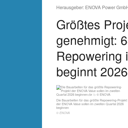
Herausgeber:
ENOVA Power Gmb
Größtes Pro
genehmigt: 
Repowering 
beginnt 2026
Die Bauarbeiten für das größte Repowering-Projekt
der ENOVA Value sollen im zweiten Quartal 2026
beginnen
© ENOVA