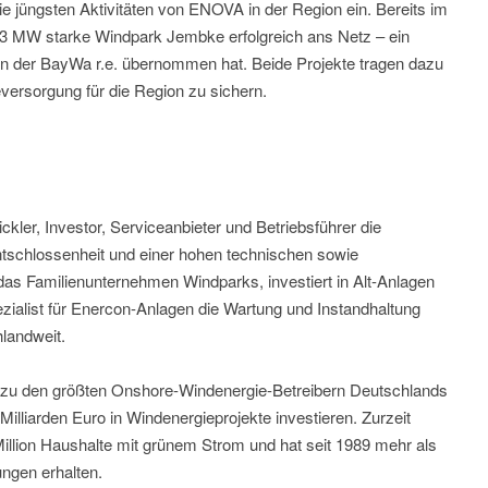
ie jüngsten Aktivitäten von ENOVA in der Region ein. Bereits im
5,3 MW starke Windpark Jembke erfolgreich ans Netz – ein
on der BayWa r.e. übernommen hat. Beide Projekte tragen dazu
ieversorgung für die Region zu sichern.
ler, Investor, Serviceanbieter und Betriebsführer die
tschlossenheit und einer hohen technischen sowie
as Familienunternehmen Windparks, investiert in Alt-Anlagen
zialist für Enercon-Anlagen die Wartung und Instandhaltung
landweit.
zu den größten Onshore-Windenergie-Betreibern Deutschlands
illiarden Euro in Windenergieprojekte investieren. Zurzeit
illion Haushalte mit grünem Strom und hat seit 1989 mehr als
gen erhalten.