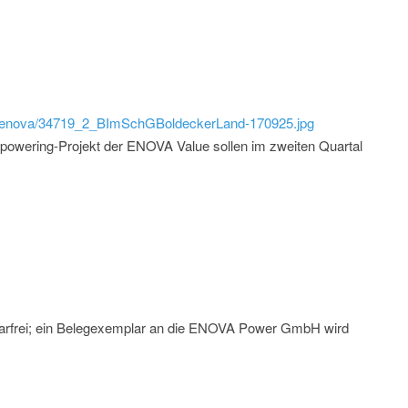
ild/enova/34719_2_BImSchGBoldeckerLand-170925.jpg
epowering-Projekt der ENOVA Value sollen im zweiten Quartal
rarfrei; ein Belegexemplar an die ENOVA Power GmbH wird