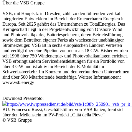
Über die VSB Gruppe
VSB, mit Hauptsitz in Dresden, zählt zu den führenden vertikal
integrierten Entwicklern im Bereich der Erneuerbaren Energien in
Europa. Seit 2025 gehört das Unternehmen zu TotalEnergies. Das
Kerngeschäft liegt in der Projektentwicklung von Onshore-Wind-
und Photovoltaikparks, Batteriespeichern, deren Betriebsführung
sowie dem Betreiben eigener Parks als wachsender unabhängiger
Stromerzeuger. VSB ist in sechs europäischen Ländern vertreten
und verfügt über eine Pipeline von mehr als 18 GW. Bisher wurden
seit 1996 über 750 Windenergie- und Photovoltaikanlagen errichtet.
VSB erbringt zudem Servicedienstleistungen für ein Portfolio von
über 3 GW und ist aktiv im Bereich der E-Mobilität im
Schwerlastverkehr. Im Konzern und den verbundenen Unternehmen
sind über 500 Mitarbeitende beschäftigt. Weitere Informationen:
www.vsb.energy
Download Pressefoto:
https://www.iwrpressedienst.de/bild/vsb/1c08b_250901_vsb_pr_it
BU: Francesco Rossi, Geschäftsführer von VSB Italien, freut sich
über den Meilenstein im PV-Projekt „Città della Pieve“
© VSB Gruppe