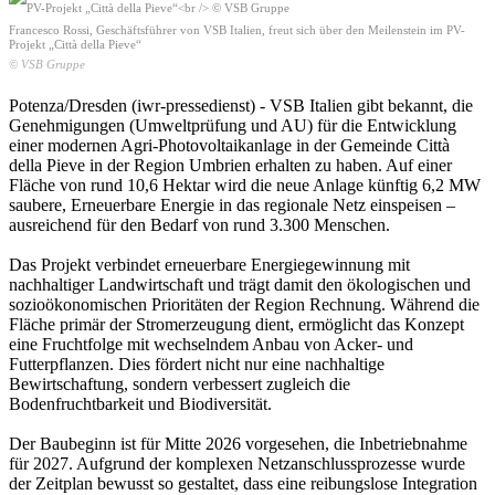
Francesco Rossi, Geschäftsführer von VSB Italien, freut sich über den Meilenstein im PV-
Projekt „Città della Pieve“
© VSB Gruppe
Potenza/Dresden (iwr-pressedienst) - VSB Italien gibt bekannt, die
Genehmigungen (Umweltprüfung und AU) für die Entwicklung
einer modernen Agri-Photovoltaikanlage in der Gemeinde Città
della Pieve in der Region Umbrien erhalten zu haben. Auf einer
Fläche von rund 10,6 Hektar wird die neue Anlage künftig 6,2 MW
saubere, Erneuerbare Energie in das regionale Netz einspeisen –
ausreichend für den Bedarf von rund 3.300 Menschen.
Das Projekt verbindet erneuerbare Energiegewinnung mit
nachhaltiger Landwirtschaft und trägt damit den ökologischen und
sozioökonomischen Prioritäten der Region Rechnung. Während die
Fläche primär der Stromerzeugung dient, ermöglicht das Konzept
eine Fruchtfolge mit wechselndem Anbau von Acker- und
Futterpflanzen. Dies fördert nicht nur eine nachhaltige
Bewirtschaftung, sondern verbessert zugleich die
Bodenfruchtbarkeit und Biodiversität.
Der Baubeginn ist für Mitte 2026 vorgesehen, die Inbetriebnahme
für 2027. Aufgrund der komplexen Netzanschlussprozesse wurde
der Zeitplan bewusst so gestaltet, dass eine reibungslose Integration