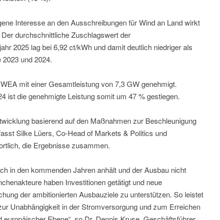
gene Interesse an den Ausschreibungen für Wind an Land wirkt
 Der durchschnittliche Zuschlagswert der
hr 2025 lag bei 6,92 ct/kWh und damit deutlich niedriger als
e 2023 und 2024.
6 WEA mit einer Gesamtleistung von 7,3 GW genehmigt.
 ist die genehmigte Leistung somit um 47 % gestiegen.
 Entwicklung basierend auf den Maßnahmen zur Beschleunigung
asst Silke Lüers, Co-Head of Markets & Politics und
wortlich, die Ergebnisse zusammen.
auch in den kommenden Jahren anhält und der Ausbau nicht
ranchenakteure haben Investitionen getätigt und neue
chung der ambitionierten Ausbauziele zu unterstützen. So leistet
 zur Unabhängigkeit in der Stromversorgung und zum Erreichen
nd europäischer Ebene“, so Dr. Dennis Kruse, Geschäftsführer