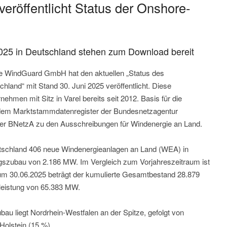
röffentlicht Status der Onshore-
025 in Deutschland stehen zum Download bereit
che WindGuard GmbH hat den aktuellen „Status des
land“ mit Stand 30. Juni 2025 veröffentlicht. Diese
ernehmen mit Sitz in Varel bereits seit 2012. Basis für die
dem Marktstammdatenregister der Bundesnetzagentur
r BNetzA zu den Ausschreibungen für Windenergie an Land.
utschland 406 neue Windenergieanlagen an Land (WEA) in
ungszubau von 2.186 MW. Im Vergleich zum Vorjahreszeitraum ist
um 30.06.2025 beträgt der kumulierte Gesamtbestand 28.879
leistung von 65.383 MW.
au liegt Nordrhein-Westfalen an der Spitze, gefolgt von
olstein (15 %).