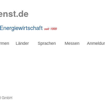
enst.de
 Energiewirtschaft
seit 1999
irmen
Länder
Sprachen
Messen
Anmeldu
rd GmbH