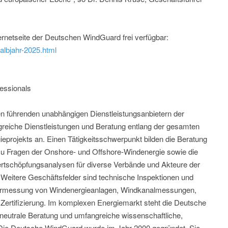
nternetseite der Deutschen WindGuard frei verfügbar:
albjahr-2025.html
essionals
 führenden unabhängigen Dienstleistungsanbietern der
greiche Dienstleistungen und Beratung entlang der gesamten
projekts an. Einen Tätigkeitsschwerpunkt bilden die Beratung
u Fragen der Onshore- und Offshore-Windenergie sowie die
ertschöpfungsanalysen für diverse Verbände und Akteure der
 Weitere Geschäftsfelder sind technische Inspektionen und
Vermessung von Windenergieanlagen, Windkanalmessungen,
Zertifizierung. Im komplexen Energiemarkt steht die Deutsche
neutrale Beratung und umfangreiche wissenschaftliche,
 Die Deutsche WindGuard wurde im Jahr 2000 gegründet. Sie