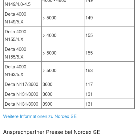
N149/4.0-4.5
Delta 4000
> 5000
149
N149/5.X
Delta 4000
> 4000
155
N155/4.X
Delta 4000
> 5000
155
N155/5.X
Delta 4000
> 5000
163
N163/5.X
Delta N117/3600
3600
117
Delta N131/3600
3600
131
Delta N131/3900
3900
131
Weitere Informationen zu Nordex SE
Ansprechpartner Presse bei Nordex SE