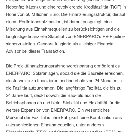
Nebenfazilitäten) und eine revolvierende Kreditfazilität (RCF) in
Höhe von 50 Millionen Euro. Die Finanzierungsstruktur, die auf
einem Portfolioansatz basiert, ist darauf ausgelegt, eine
Mischung aus Einnahmequellen zu berücksichtigen und die
langfristige finanzielle Stabilität von ENERPARC’s PV-Pipeline
sicherzustellen. Capcora fungierte als alleiniger Financial
Advisor bei dieser Transaktion.
Die Projektfinanzierungsrahmenvereinbarung ermöglicht es
ENERPARC, Solaranlagen, sobald sie die Baureife erreichen,
clusterweise zu finanzieren und innerhalb von 24 Monaten in
die Fazilität aufzunehmen. Die langfristige Fazilität, die bis zu
24 Jahre läuft, deckt sowohl die Bau- als auch die
Betriebsphasen ab und bietet Stabilität und Flexibilität für die
weitere Expansion von ENERPARC. Ein wesentliches
Merkmal der Fazilität ist ihre Fähigkeit, eine Kombination aus
unterschiedlichen Einnahmequellen, unter anderem
Einspeisetarife (EEG) und Stromabnahmeverträge (PPA), zu