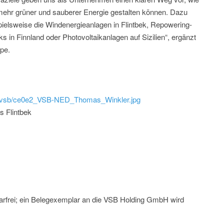
mehr grüner und sauberer Energie gestalten können. Dazu
pielsweise die Windenergieanlagen in Flintbek, Repowering-
s in Finnland oder Photovoltaikanlagen auf Sizilien“, ergänzt
pe.
ild/vsb/ce0e2_VSB-NED_Thomas_Winkler.jpg
s Flintbek
arfrei; ein Belegexemplar an die VSB Holding GmbH wird