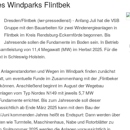
es Windparks Flintbek
Dresden/Flintbek (iwr-pressedienst) - Anfang Juli hat die VSB
Gruppe mit den Bauarbeiten für zwei Windenergieanlagen in
Flintbek im Kreis Rendsburg-Eckernförde begonnen. Bis
Jahresende sollen die Fundamente im Boden sein. In Betrieb
samtleistung von 11,4 Megawatt (MW) im Herbst 2025. Für die
t in Schleswig-Holstein.
, Anlagenstandorten und Wegen im Windpark finden zunächst
tt, um eventuelle Funde im Zusammenhang mit der „Flintbeker
zu können. Anschließend beginnt im August der Wegebau
Anlagen vom Typ Nordex N149 mit jeweils 5,7 MW
Fundamente errichtet. Bis zum Jahresende soll dieser
ussichtlich ab Ende März 2025 kann mit dem Bau der
/Juni kommenden Jahres heißt es Endspurt: Dann werden über
en wie Turmteile, Maschinenhaus, Nabe und Rotorblätter zu
 Im Spätsommer 2025 werden die Anlagen voraussichtlich in