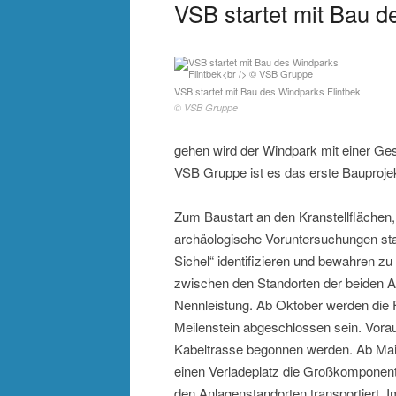
VSB startet mit Bau d
VSB startet mit Bau des Windparks Flintbek
© VSB Gruppe
gehen wird der Windpark mit einer Ge
VSB Gruppe ist es das erste Bauprojek
Zum Baustart an den Kranstellflächen
archäologische Voruntersuchungen sta
Sichel“ identifizieren und bewahren 
zwischen den Standorten der beiden 
Nennleistung. Ab Oktober werden die 
Meilenstein abgeschlossen sein. Vora
Kabeltrasse begonnen werden. Ab Mai
einen Verladeplatz die Großkomponent
den Anlagenstandorten transportiert.