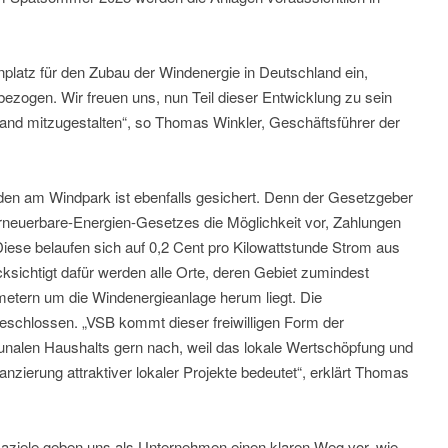
platz für den Zubau der Windenergie in Deutschland ein,
ezogen. Wir freuen uns, nun Teil dieser Entwicklung zu sein
and mitzugestalten“, so Thomas Winkler, Geschäftsführer der
nden am Windpark ist ebenfalls gesichert. Denn der Gesetzgeber
Erneuerbare-Energien-Gesetzes die Möglichkeit vor, Zahlungen
Diese belaufen sich auf 0,2 Cent pro Kilowattstunde Strom aus
sichtigt dafür werden alle Orte, deren Gebiet zumindest
ometern um die Windenergieanlage herum liegt. Die
eschlossen. „VSB kommt dieser freiwilligen Form der
unalen Haushalts gern nach, weil das lokale Wertschöpfung und
nzierung attraktiver lokaler Projekte bedeutet“, erklärt Thomas
aziele geben uns als Unternehmen einen klaren Weg vor, wie