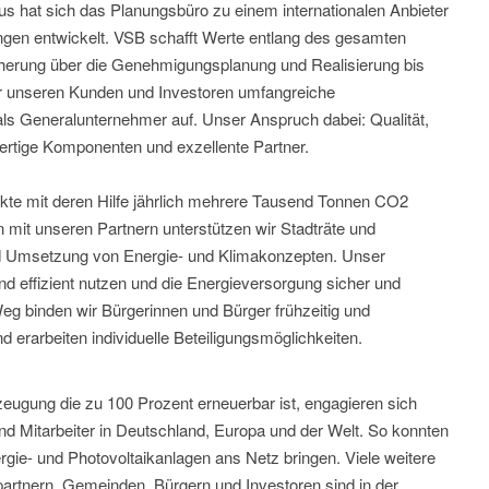
s hat sich das Planungsbüro zu einem internationalen Anbieter
ngen entwickelt. VSB schafft Werte entlang des gesamten
cherung über die Genehmigungsplanung und Realisierung bis
ir unseren Kunden und Investoren umfangreiche
 als Generalunternehmer auf. Unser Anspruch dabei: Qualität,
rtige Komponenten und exzellente Partner.
ekte mit deren Hilfe jährlich mehrere Tausend Tonnen CO2
it unseren Partnern unterstützen wir Stadträte und
nd Umsetzung von Energie- und Klimakonzepten. Unser
d effizient nutzen und die Energieversorgung sicher und
eg binden wir Bürgerinnen und Bürger frühzeitig und
 erarbeiten individuelle Beteiligungsmöglichkeiten.
zeugung die zu 100 Prozent erneuerbar ist, engagieren sich
nd Mitarbeiter in Deutschland, Europa und der Welt. So konnten
rgie- und Photovoltaikanlagen ans Netz bringen. Viele weitere
rtnern, Gemeinden, Bürgern und Investoren sind in der