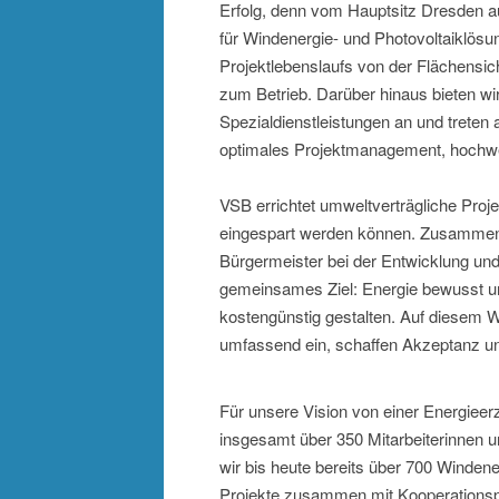
Erfolg, denn vom Hauptsitz Dresden au
für Windenergie- und Photovoltaiklösu
Projektlebenslaufs von der Flächensi
zum Betrieb. Darüber hinaus bieten w
Spezialdienstleistungen an und treten
optimales Projektmanagement, hochwe
VSB errichtet umweltverträgliche Proj
eingespart werden können. Zusammen m
Bürgermeister bei der Entwicklung u
gemeinsames Ziel: Energie bewusst un
kostengünstig gestalten. Auf diesem W
umfassend ein, schaffen Akzeptanz und
Für unsere Vision von einer Energieer
insgesamt über 350 Mitarbeiterinnen u
wir bis heute bereits über 700 Windene
Projekte zusammen mit Kooperationspa