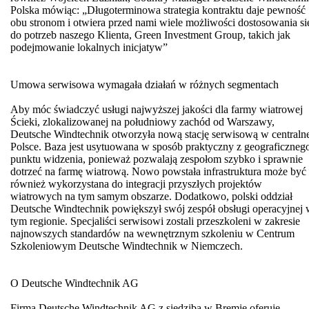
Polska mówiąc: „Długoterminowa strategia kontraktu daje pewność
obu stronom i otwiera przed nami wiele możliwości dostosowania si
do potrzeb naszego Klienta, Green Investment Group, takich jak
podejmowanie lokalnych inicjatyw”
Umowa serwisowa wymagała działań w różnych segmentach
Aby móc świadczyć usługi najwyższej jakości dla farmy wiatrowej
Ścieki, zlokalizowanej na południowy zachód od Warszawy,
Deutsche Windtechnik otworzyła nową stację serwisową w centraln
Polsce. Baza jest usytuowana w sposób praktyczny z geograficzneg
punktu widzenia, ponieważ pozwalają zespołom szybko i sprawnie
dotrzeć na farmę wiatrową. Nowo powstała infrastruktura może być
również wykorzystana do integracji przyszłych projektów
wiatrowych na tym samym obszarze. Dodatkowo, polski oddział
Deutsche Windtechnik powiększył swój zespół obsługi operacyjnej
tym regionie. Specjaliści serwisowi zostali przeszkoleni w zakresie
najnowszych standardów na wewnętrznym szkoleniu w Centrum
Szkoleniowym Deutsche Windtechnik w Niemczech.
O Deutsche Windtechnik AG
Firma Deutsche Windtechnik AG z siedzibą w Bremie oferuje