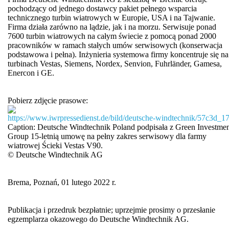
pochodzący od jednego dostawcy pakiet pełnego wsparcia
technicznego turbin wiatrowych w Europie, USA i na Tajwanie.
Firma działa zarówno na lądzie, jak i na morzu. Serwisuje ponad
7600 turbin wiatrowych na całym świecie z pomocą ponad 2000
pracowników w ramach stałych umów serwisowych (konserwacja
podstawowa i pełna). Inżynieria systemowa firmy koncentruje się na
turbinach Vestas, Siemens, Nordex, Senvion, Fuhrländer, Gamesa,
Enercon i GE.
Pobierz zdjęcie prasowe:
https://www.iwrpressedienst.de/bild/deutsche-windtechnik/57c3
Caption: Deutsche Windtechnik Poland podpisała z Green Investme
Group 15-letnią umowę na pełny zakres serwisowy dla farmy
wiatrowej Ścieki Vestas V90.
© Deutsche Windtechnik AG
Brema, Poznań, 01 lutego 2022 r.
Publikacja i przedruk bezpłatnie; uprzejmie prosimy o przesłanie
egzemplarza okazowego do Deutsche Windtechnik AG.