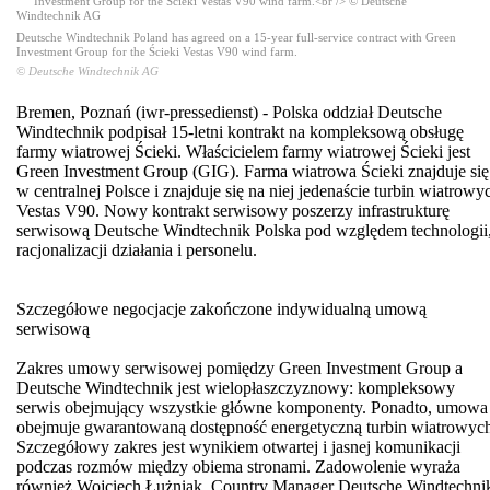
Deutsche Windtechnik Poland has agreed on a 15-year full-service contract with Green
Investment Group for the Ścieki Vestas V90 wind farm.
© Deutsche Windtechnik AG
Bremen, Poznań (iwr-pressedienst) - Polska oddział Deutsche
Windtechnik podpisał 15-letni kontrakt na kompleksową obsługę
farmy wiatrowej Ścieki. Właścicielem farmy wiatrowej Ścieki jest
Green Investment Group (GIG). Farma wiatrowa Ścieki znajduje się
w centralnej Polsce i znajduje się na niej jedenaście turbin wiatrowy
Vestas V90. Nowy kontrakt serwisowy poszerzy infrastrukturę
serwisową Deutsche Windtechnik Polska pod względem technologii
racjonalizacji działania i personelu.
Szczegółowe negocjacje zakończone indywidualną umową
serwisową
Zakres umowy serwisowej pomiędzy Green Investment Group a
Deutsche Windtechnik jest wielopłaszczyznowy: kompleksowy
serwis obejmujący wszystkie główne komponenty. Ponadto, umowa
obejmuje gwarantowaną dostępność energetyczną turbin wiatrowyc
Szczegółowy zakres jest wynikiem otwartej i jasnej komunikacji
podczas rozmów między obiema stronami. Zadowolenie wyraża
również Wojciech Łużniak, Country Manager Deutsche Windtechni