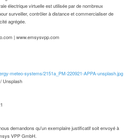
le électrique virtuelle est utilisée par de nombreux
our surveiller, contrôler à distance et commercialiser de
icité agrégée.
teo.com | www.emsysvpp.com
/energy-meteo-systems/2151a_PM-220921-APPA-unsplash.jpg
 / Unsplash
21
; nous demandons qu'un exemplaire justificatif soit envoyé à
emsys VPP GmbH.