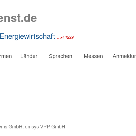
enst.de
 Energiewirtschaft
seit 1999
irmen
Länder
Sprachen
Messen
Anmeldu
tems GmbH
,
emsys VPP GmbH