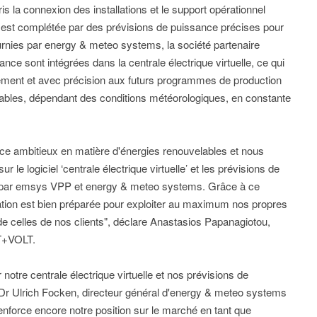
 la connexion des installations et le support opérationnel
lle est complétée par des prévisions de puissance précises pour
ournies par energy & meteo systems, la société partenaire
ce sont intégrées dans la centrale électrique virtuelle, ce qui
ment et avec précision aux futurs programmes de production
elables, dépendant des conditions météorologiques, en constante
ce ambitieux en matière d'énergies renouvelables et nous
e logiciel ‘centrale électrique virtuelle’ et les prévisions de
es par emsys VPP et energy & meteo systems. Grâce à ce
égation est bien préparée pour exploiter au maximum nos propres
 de celles de nos clients", déclare Anastasios Papanagiotou,
TT+VOLT.
otre centrale électrique virtuelle et nos prévisions de
r Ulrich Focken, directeur général d'energy & meteo systems
enforce encore notre position sur le marché en tant que