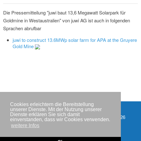
Die Pressemitteilung "juwi baut 13,6 Megawatt Solarpark für
Goldmine in Westaustralien" von juwi AG ist auch in folgenden
Sprachen abrufbar
juwi to construct 13.6MWp solar farm for APA at the Gruyere
Gold Mine
Cookies erleichtern die Bereitstellung
unserer Dienste. Mit der Nutzung unserer
Dienste erklären Sie sich damit
Partner
Copyright © IWR 2026
einverstanden, dass wir Cookies verwenden.
weitere Infos
Impressum
Datenschutzerklärung