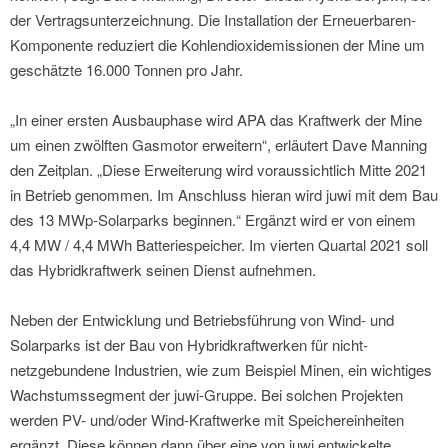
der Vertragsunterzeichnung. Die Installation der Erneuerbaren-
Komponente reduziert die Kohlendioxidemissionen der Mine um
geschätzte 16.000 Tonnen pro Jahr.
„In einer ersten Ausbauphase wird APA das Kraftwerk der Mine
um einen zwölften Gasmotor erweitern“, erläutert Dave Manning
den Zeitplan. „Diese Erweiterung wird voraussichtlich Mitte 2021
in Betrieb genommen. Im Anschluss hieran wird juwi mit dem Bau
des 13 MWp-Solarparks beginnen.“ Ergänzt wird er von einem
4,4 MW / 4,4 MWh Batteriespeicher. Im vierten Quartal 2021 soll
das Hybridkraftwerk seinen Dienst aufnehmen.
Neben der Entwicklung und Betriebsführung von Wind- und
Solarparks ist der Bau von Hybridkraftwerken für nicht-
netzgebundene Industrien, wie zum Beispiel Minen, ein wichtiges
Wachstumssegment der juwi-Gruppe. Bei solchen Projekten
werden PV- und/oder Wind-Kraftwerke mit Speichereinheiten
ergänzt. Diese können dann über eine von juwi entwickelte