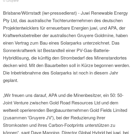
© Gruyere
Brisbane/Wörrstadt (iwr-pressedienst) - Juwi Renewable Energy
Pty Ltd, das australische Tochterunternehmen des deutschen
Projektentwicklers für erneuerbare Energien juwi, und APA, der
Kraftwerksbetreiber der australischen Gruyere Goldmine, haben
einen Vertrag zum Bau eines Solarparks unterzeichnet. Das
Sonnenkraftwerk ist Bestandteil einer PV-Gas-Batterie-
Hybridlösung, die künftig den Strombedarf des Minenstandortes
decken wird. Mit den Bauarbeiten soll in Kürze begonnen werden.
Die Inbetriebnahme des Solarparks ist noch in diesem Jahr
geplant.
„Wir freuen uns darauf, APA und die Minenbesitzer, ein 50: 50-
Joint Venture zwischen Gold Road Resources Ltd und dem
weltweit operierenden Bergbauunternehmen Gold Fields Limited
(zusammen 'Gruyere JV'), bei der Reduzierung ihrer
Stromkosten und ihres Carbon-Footprints unterstützen zu
können“, sagt Dave Manning, Director Global Hybrid bei juwi, bei