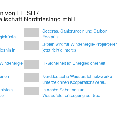
en von EE.SH /
ellschaft Nordfriesland mbH
Seegras, Sanierungen und Carbon
ieküste ...
Footprint
„Polen wird für Windenergie-Projektierer
erhin in
jetzt richtig interes...
-Windenergie
IT-Sicherheit ist Energiesicherheit
ionen
Norddeutsche Wasserstoffnetzwerke
unterzeichnen Kooperationsverei...
olstein
In sechs Schritten zur
se
Wasserstofferzeugung auf See