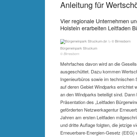
Anleitung für Wertsc
Vier regionale Unternehmen u
Holstein erarbeiten Leitfaden 
Bürgerwinpark Struckum
© Birresborn
Mehrfaches davon wird an die Gesells
ausgeschüttet. Dazu kommen Wertschöp
Ingenieurbüros sowie im technischen S
auf deren Gebiet Windparks errichtet w
an den Windparks beteiligt sind. Dann b
Präsentation des „Leitfaden Bürgerwin
geförderten Netzwerkagentur Erneuerb
Jahren am ersten Leitfaden mitgeschri
und dritte Auflage folgten, die jetzige
Erneuerbare-Energien-Gesetz (EEG) 