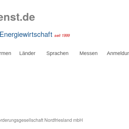
enst.de
 Energiewirtschaft
seit 1999
irmen
Länder
Sprachen
Messen
Anmeldu
örderungsgesellschaft Nordfriesland mbH