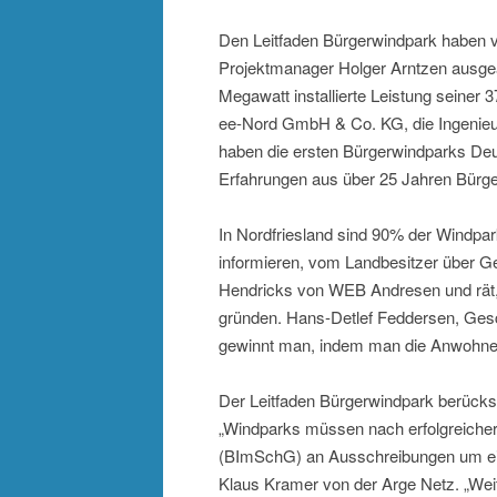
Den Leitfaden Bürgerwindpark haben 
Projektmanager Holger Arntzen ausge
Megawatt installierte Leistung seiner
ee-Nord GmbH & Co. KG, die Ingeni
haben die ersten Bürgerwindparks Deu
Erfahrungen aus über 25 Jahren Bürge
In Nordfriesland sind 90% der Windpark
informieren, vom Landbesitzer über Ge
Hendricks von WEB Andresen und rät, 
gründen. Hans-Detlef Feddersen, Gesc
gewinnt man, indem man die Anwohner
Der Leitfaden Bürgerwindpark berück
„Windparks müssen nach erfolgreic
(BImSchG) an Ausschreibungen um ei
Klaus Kramer von der Arge Netz. „Weite