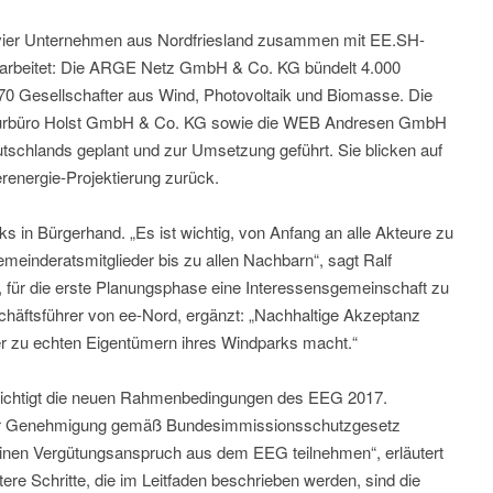
vier Unternehmen aus Nordfriesland zusammen mit EE.SH-
arbeitet: Die ARGE Netz GmbH & Co. KG bündelt 4.000
 370 Gesellschafter aus Wind, Photovoltaik und Biomasse. Die
eurbüro Holst GmbH & Co. KG sowie die WEB Andresen GmbH
tschlands geplant und zur Umsetzung geführt. Sie blicken auf
renergie-Projektierung zurück.
s in Bürgerhand. „Es ist wichtig, von Anfang an alle Akteure zu
meinderatsmitglieder bis zu allen Nachbarn“, sagt Ralf
für die erste Planungsphase eine Interessensgemeinschaft zu
häftsführer von ee-Nord, ergänzt: „Nachhaltige Akzeptanz
 zu echten Eigentümern ihres Windparks macht.“
sichtigt die neuen Rahmenbedingungen des EEG 2017.
her Genehmigung gemäß Bundesimmissionsschutzgesetz
nen Vergütungsanspruch aus dem EEG teilnehmen“, erläutert
re Schritte, die im Leitfaden beschrieben werden, sind die