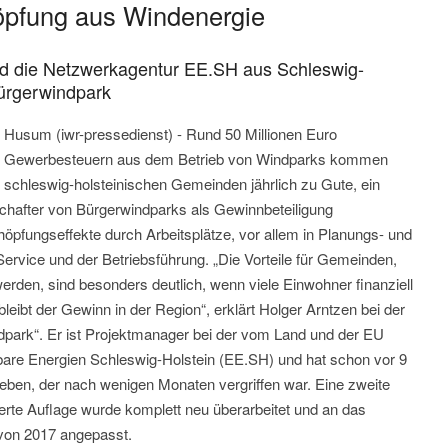
höpfung aus Windenergie
nd die Netzwerkagentur EE.SH aus Schleswig-
Bürgerwindpark
Husum (iwr-pressedienst) - Rund 50 Millionen Euro
Gewerbesteuern aus dem Betrieb von Windparks kommen
schleswig-holsteinischen Gemeinden jährlich zu Gute, ein
chafter von Bürgerwindparks als Gewinnbeteiligung
fungseffekte durch Arbeitsplätze, vor allem in Planungs- und
ervice und der Betriebsführung. „Die Vorteile für Gemeinden,
erden, sind besonders deutlich, wenn viele Einwohner finanziell
leibt der Gewinn in der Region“, erklärt Holger Arntzen bei der
dpark“. Er ist Projektmanager bei der vom Land und der EU
are Energien Schleswig-Holstein (EE.SH) und hat schon vor 9
eben, der nach wenigen Monaten vergriffen war. Eine zweite
 vierte Auflage wurde komplett neu überarbeitet und an das
von 2017 angepasst.