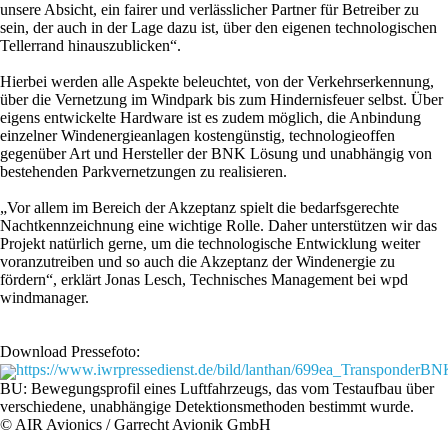
unsere Absicht, ein fairer und verlässlicher Partner für Betreiber zu
sein, der auch in der Lage dazu ist, über den eigenen technologischen
Tellerrand hinauszublicken“.
Hierbei werden alle Aspekte beleuchtet, von der Verkehrserkennung,
über die Vernetzung im Windpark bis zum Hindernisfeuer selbst. Über
eigens entwickelte Hardware ist es zudem möglich, die Anbindung
einzelner Windenergieanlagen kostengünstig, technologieoffen
gegenüber Art und Hersteller der BNK Lösung und unabhängig von
bestehenden Parkvernetzungen zu realisieren.
„Vor allem im Bereich der Akzeptanz spielt die bedarfsgerechte
Nachtkennzeichnung eine wichtige Rolle. Daher unterstützen wir das
Projekt natürlich gerne, um die technologische Entwicklung weiter
voranzutreiben und so auch die Akzeptanz der Windenergie zu
fördern“, erklärt Jonas Lesch, Technisches Management bei wpd
windmanager.
Download Pressefoto:
https://www.iwrpressedienst.de/bild/lanthan/699ea_TransponderBN
BU: Bewegungsprofil eines Luftfahrzeugs, das vom Testaufbau über
verschiedene, unabhängige Detektionsmethoden bestimmt wurde.
© AIR Avionics / Garrecht Avionik GmbH