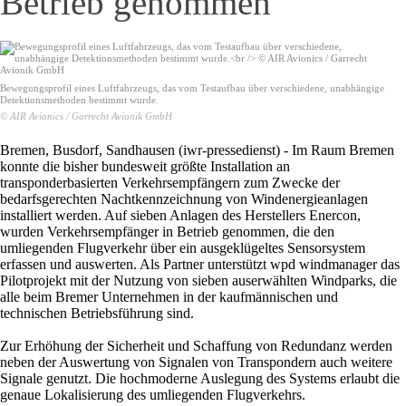
Betrieb genommen
Bewegungsprofil eines Luftfahrzeugs, das vom Testaufbau über verschiedene, unabhängige
Detektionsmethoden bestimmt wurde.
© AIR Avionics / Garrecht Avionik GmbH
Bremen, Busdorf, Sandhausen (iwr-pressedienst) - Im Raum Bremen
konnte die bisher bundesweit größte Installation an
transponderbasierten Verkehrsempfängern zum Zwecke der
bedarfsgerechten Nachtkennzeichnung von Windenergieanlagen
installiert werden. Auf sieben Anlagen des Herstellers Enercon,
wurden Verkehrsempfänger in Betrieb genommen, die den
umliegenden Flugverkehr über ein ausgeklügeltes Sensorsystem
erfassen und auswerten. Als Partner unterstützt wpd windmanager das
Pilotprojekt mit der Nutzung von sieben auserwählten Windparks, die
alle beim Bremer Unternehmen in der kaufmännischen und
technischen Betriebsführung sind.
Zur Erhöhung der Sicherheit und Schaffung von Redundanz werden
neben der Auswertung von Signalen von Transpondern auch weitere
Signale genutzt. Die hochmoderne Auslegung des Systems erlaubt die
genaue Lokalisierung des umliegenden Flugverkehrs.