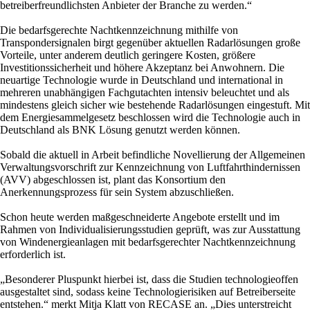
betreiberfreundlichsten Anbieter der Branche zu werden.“
Die bedarfsgerechte Nachtkennzeichnung mithilfe von
Transpondersignalen birgt gegenüber aktuellen Radarlösungen große
Vorteile, unter anderem deutlich geringere Kosten, größere
Investitionssicherheit und höhere Akzeptanz bei Anwohnern. Die
neuartige Technologie wurde in Deutschland und international in
mehreren unabhängigen Fachgutachten intensiv beleuchtet und als
mindestens gleich sicher wie bestehende Radarlösungen eingestuft. Mit
dem Energiesammelgesetz beschlossen wird die Technologie auch in
Deutschland als BNK Lösung genutzt werden können.
Sobald die aktuell in Arbeit befindliche Novellierung der Allgemeinen
Verwaltungsvorschrift zur Kennzeichnung von Luftfahrthindernissen
(AVV) abgeschlossen ist, plant das Konsortium den
Anerkennungsprozess für sein System abzuschließen.
Schon heute werden maßgeschneiderte Angebote erstellt und im
Rahmen von Individualisierungsstudien geprüft, was zur Ausstattung
von Windenergieanlagen mit bedarfsgerechter Nachtkennzeichnung
erforderlich ist.
„Besonderer Pluspunkt hierbei ist, dass die Studien technologieoffen
ausgestaltet sind, sodass keine Technologierisiken auf Betreiberseite
entstehen.“ merkt Mitja Klatt von RECASE an. „Dies unterstreicht