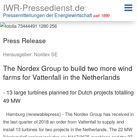
IWR-Pressedienst.de
Pressemitteilungen der Energiewirtschaft
seit 1999
Press Release
Herausgeber:
Nordex SE
The Nordex Group to build two more wind
farms for Vattenfall in the Netherlands
- 13 large turbines planned for Dutch projects totalling
49 MW
Hamburg (renewablepress) - The Nordex Group has received in
the last quarter of 2018 an order from Vattenfall to supply and
install 13 turbines for two projects in the Netherlands. The 22 MW
"Haringvliet" project includes six N117/3675 machines and the 27