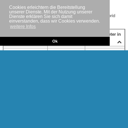
Products & Services
Cookies erleichtern die Bereitstellung
unserer Dienste. Mit der Nutzung unserer
Our product range with tubular steel towers as well as hybrid
Dienste erklären Sie sich damit
einverstanden, dass wir Cookies verwenden.
towers:
weitere Infos
Rated power in
Rotor diameter in
Wind Turbine Type
kW
m
Ok
Delta 4000 N133/4.8
4800
133
Delta 4000 N149/4.0-
4000 - 4800
149
4.5
Delta 4000 N149/5.X
> 5000
149
Delta 4000 N155/4.X
> 4000
155
Delta 4000 N155/5.X
> 5000
155
Delta 4000 N163/5.X
> 5000
163
Delta N117/3600
3600
117
Delta N131/3600
3600
131