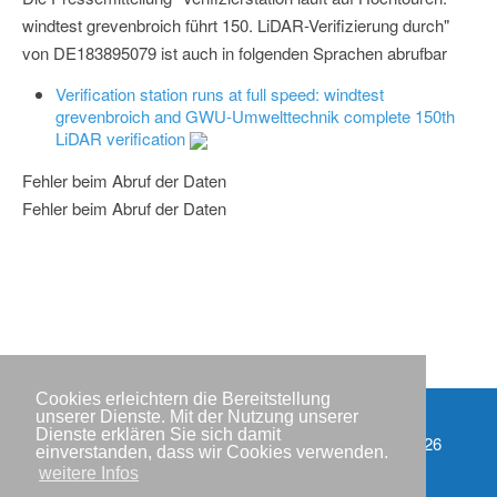
windtest grevenbroich führt 150. LiDAR-Verifizierung durch"
von DE183895079 ist auch in folgenden Sprachen abrufbar
Verification station runs at full speed: windtest
grevenbroich and GWU-Umwelttechnik complete 150th
LiDAR verification
Fehler beim Abruf der Daten
Fehler beim Abruf der Daten
Cookies erleichtern die Bereitstellung
unserer Dienste. Mit der Nutzung unserer
Dienste erklären Sie sich damit
Partner
Copyright © IWR 2026
einverstanden, dass wir Cookies verwenden.
weitere Infos
Impressum