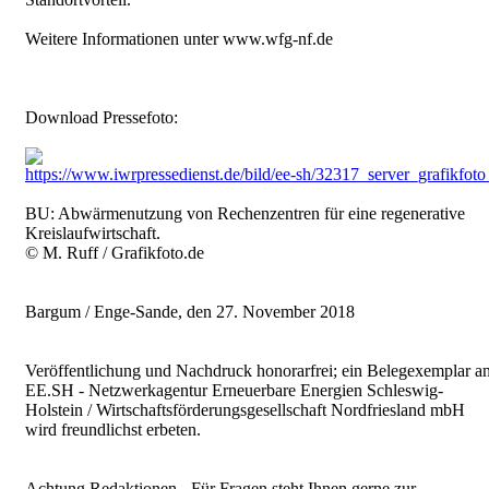
Weitere Informationen unter www.wfg-nf.de
Download Pressefoto:
https://www.iwrpressedienst.de/bild/ee-sh/32317_server_grafikfoto
BU: Abwärmenutzung von Rechenzentren für eine regenerative
Kreislaufwirtschaft.
© M. Ruff / Grafikfoto.de
Bargum / Enge-Sande, den 27. November 2018
Veröffentlichung und Nachdruck honorarfrei; ein Belegexemplar a
EE.SH - Netzwerkagentur Erneuerbare Energien Schleswig-
Holstein / Wirtschaftsförderungsgesellschaft Nordfriesland mbH
wird freundlichst erbeten.
Achtung Redaktionen - Für Fragen steht Ihnen gerne zur