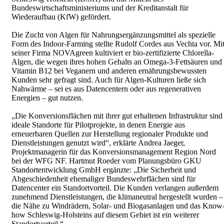
Bundeswirtschaftsministeriums und der Kreditanstalt für
Wiederaufbau (KfW) gefördert.
Die Zucht von Algen für Nahrungsergänzungsmittel als spezielle
Form des Indoor-Farming stellte Rudolf Cordes aus Vechta vor. Mi
seiner Firma NOVAgreen kultiviert er bio-zertifizierte Chlorella-
Algen, die wegen ihres hohen Gehalts an Omega-3-Fettsäuren und
Vitamin B12 bei Veganern und anderen ernährungsbewussten
Kunden sehr gefragt sind. Auch für Algen-Kulturen ließe sich
Nahwärme – sei es aus Datencentern oder aus regenerativen
Energien – gut nutzen.
„Die Konversionsflächen mit ihrer gut erhaltenen Infrastruktur sind
ideale Standorte für Pilotprojekte, in denen Energie aus
erneuerbaren Quellen zur Herstellung regionaler Produkte und
Dienstleistungen genutzt wird“, erklärte Andrea Jaeger,
Projektmanagerin für das Konversionsmanagement Region Nord
bei der WFG NF. Hartmut Roeder vom Planungsbüro GKU
Standortentwicklung GmbH ergänzte: „Die Sicherheit und
Abgeschiedenheit ehemaliger Bundeswehrflächen sind für
Datencenter ein Standortvorteil. Die Kunden verlangen außerdem
zunehmend Dienstleistungen, die klimaneutral hergestellt wurden –
die Nähe zu Windrädern, Solar- und Biogasanlagen und das Know
how Schleswig-Holsteins auf diesem Gebiet ist ein weiterer
Standortvorteil.“