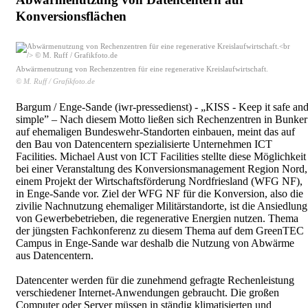
Konversionsflächen
Abwärmenutzung von Rechenzentren für eine regenerative Kreislaufwirtschaft.
© M. Ruff / Grafikfoto.de
Bargum / Enge-Sande (iwr-pressedienst) - „KISS - Keep it safe an
simple” – Nach diesem Motto ließen sich Rechenzentren in Bunker
auf ehemaligen Bundeswehr-Standorten einbauen, meint das auf
den Bau von Datencentern spezialisierte Unternehmen ICT
Facilities. Michael Aust von ICT Facilities stellte diese Möglichkeit
bei einer Veranstaltung des Konversionsmanagement Region Nord,
einem Projekt der Wirtschaftsförderung Nordfriesland (WFG NF),
in Enge-Sande vor. Ziel der WFG NF für die Konversion, also die
zivilie Nachnutzung ehemaliger Militärstandorte, ist die Ansiedlung
von Gewerbebetrieben, die regenerative Energien nutzen. Thema
der jüngsten Fachkonferenz zu diesem Thema auf dem GreenTEC
Campus in Enge-Sande war deshalb die Nutzung von Abwärme
aus Datencentern.
Datencenter werden für die zunehmend gefragte Rechenleistung
verschiedener Internet-Anwendungen gebraucht. Die großen
Computer oder Server müssen in ständig klimatisierten und