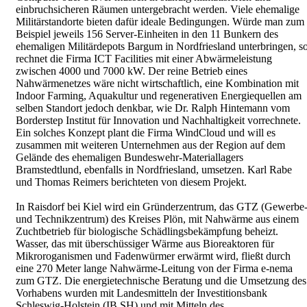
einbruchsicheren Räumen untergebracht werden. Viele ehemalige
Militärstandorte bieten dafür ideale Bedingungen. Würde man zum
Beispiel jeweils 156 Server-Einheiten in den 11 Bunkern des
ehemaligen Militärdepots Bargum in Nordfriesland unterbringen, s
rechnet die Firma ICT Facilities mit einer Abwärmeleistung
zwischen 4000 und 7000 kW. Der reine Betrieb eines
Nahwärmenetzes wäre nicht wirtschaftlich, eine Kombination mit
Indoor Farming, Aquakultur und regenerativen Energiequellen am
selben Standort jedoch denkbar, wie Dr. Ralph Hintemann vom
Borderstep Institut für Innovation und Nachhaltigkeit vorrechnete.
Ein solches Konzept plant die Firma WindCloud und will es
zusammen mit weiteren Unternehmen aus der Region auf dem
Gelände des ehemaligen Bundeswehr-Materiallagers
Bramstedtlund, ebenfalls in Nordfriesland, umsetzen. Karl Rabe
und Thomas Reimers berichteten von diesem Projekt.
In Raisdorf bei Kiel wird ein Gründerzentrum, das GTZ (Gewerbe
und Technikzentrum) des Kreises Plön, mit Nahwärme aus einem
Zuchtbetrieb für biologische Schädlingsbekämpfung beheizt.
Wasser, das mit überschüssiger Wärme aus Bioreaktoren für
Mikroroganismen und Fadenwürmer erwärmt wird, fließt durch
eine 270 Meter lange Nahwärme-Leitung von der Firma e-nema
zum GTZ. Die energietechnische Beratung und die Umsetzung des
Vorhabens wurden mit Landesmitteln der Investitionsbank
Schleswig-Holstein (IB.SH) und mit Mitteln des