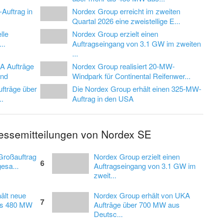
Auftrag in
Nordex Group erreicht im zweiten
Quartal 2026 eine zweistellige E...
lle
Nordex Group erzielt einen
..
Auftragseingang von 3.1 GW im zweiten
...
A Aufträge
Nordex Group realisiert 20-MW-
and
Windpark für Continental Reifenwer...
fträge über
Die Nordex Group erhält einen 325-MW-
.
Auftrag in den USA
ressemitteilungen von Nordex SE
Großauftrag
Nordex Group erzielt einen
6
gesa...
Auftragseingang von 3.1 GW im
zweit...
ält neue
Nordex Group erhält von UKA
7
als 480 MW
Aufträge über 700 MW aus
Deutsc...