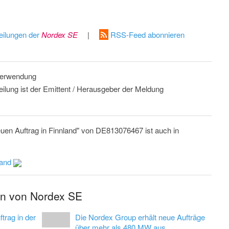
eilungen der
Nordex SE
|
RSS-Feed abonnieren
 Verwendung
eilung ist der Emittent / Herausgeber der Meldung
euen Auftrag in Finnland" von DE813076467 ist auch in
land
en von Nordex SE
trag in der
Die Nordex Group erhält neue Aufträge
über mehr als 480 MW aus...