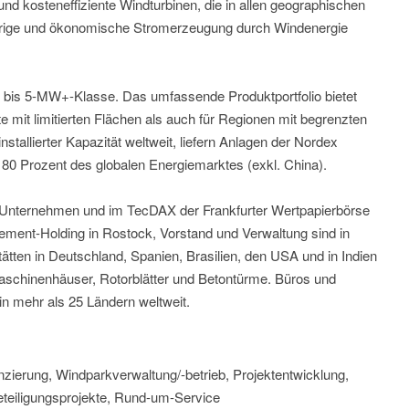
d kosteneffiziente Windturbinen, die in allen geographischen
hrige und ökonomische Stromerzeugung durch Windenergie
- bis 5-MW+-Klasse. Das umfassende Produktportfolio bietet
e mit limitierten Flächen als auch für Regionen mit begrenzten
stallierter Kapazität weltweit, liefern Anlagen der Nordex
 80 Prozent des globalen Energiemarktes (exkl. China).
s Unternehmen und im TecDAX der Frankfurter Wertpapierbörse
gement-Holding in Rostock, Vorstand und Verwaltung sind in
ätten in Deutschland, Spanien, Brasilien, den USA und in Indien
aschinenhäuser, Rotorblätter und Betontürme. Büros und
in mehr als 25 Ländern weltweit.
nzierung, Windparkverwaltung/-betrieb, Projektentwicklung,
teiligungsprojekte, Rund-um-Service