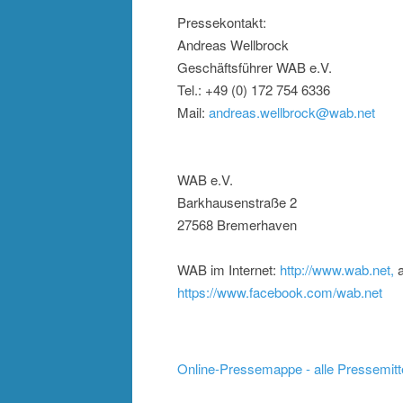
Pressekontakt:
Andreas Wellbrock
Geschäftsführer WAB e.V.
Tel.: +49 (0) 172 754 6336
Mail:
andreas.wellbrock@wab.net
WAB e.V.
Barkhausenstraße 2
27568 Bremerhaven
WAB im Internet:
http://www.wab.net,
a
https://www.facebook.com/wab.net
Online-Pressemappe - alle Pressemitt