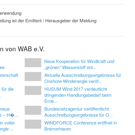
 Verwendung
eilung ist der Emittent / Herausgeber der Meldung
en von WAB e.V.
Neue Kooperation für Windkraft und
See
„grünen“ Wasserstoff ent...
rerschaft
Aktuelle Ausschreibungsergebnisse für
Onshore-Windenergie veröf...
 für die
HUSUM Wind 2017 verdeutlicht
.
dringenden Handlungsbedarf beim
Erne...
 neue
Bundesnetzagentur veröffentlicht
z – H�...
Ausschreibungsergebnisse für O...
 voller
WINDFORCE Conference eröffnet in
rgie ...
Bremerhaven