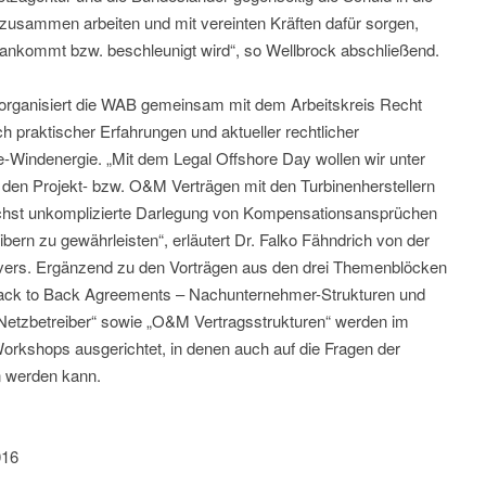
 zusammen arbeiten und mit vereinten Kräften dafür sorgen,
ankommt bzw. beschleunigt wird“, so Wellbrock abschließend.
 organisiert die WAB gemeinsam mit dem Arbeitskreis Recht
praktischer Erfahrungen und aktueller rechtlicher
-Windenergie. „Mit dem Legal Offshore Day wollen wir unter
 den Projekt- bzw. O&M Verträgen mit den Turbinenherstellern
ichst unkomplizierte Darlegung von Kompensationsansprüchen
ern zu gewährleisten“, erläutert Dr. Falko Fähndrich von der
vers. Ergänzend zu den Vorträgen aus den drei Themenblöcken
ack to Back Agreements – Nachunternehmer-Strukturen und
tzbetreiber“ sowie „O&M Vertragsstrukturen“ werden im
orkshops ausgerichtet, in denen auch auf die Fragen der
 werden kann.
016