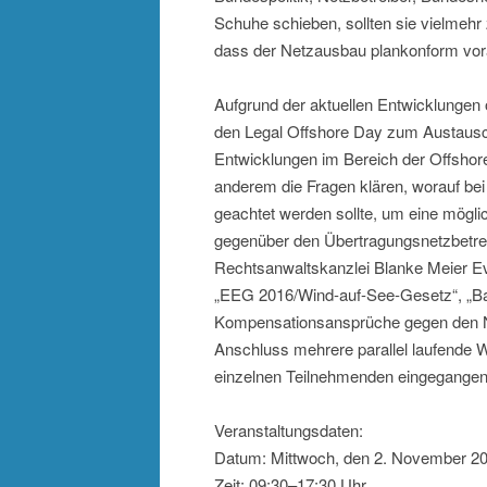
Schuhe schieben, sollten sie vielmehr
dass der Netzausbau plankonform vor
Aufgrund der aktuellen Entwicklungen
den Legal Offshore Day zum Austausch 
Entwicklungen im Bereich der Offshore
anderem die Fragen klären, worauf bei
geachtet werden sollte, um eine mögl
gegenüber den Übertragungsnetzbetreib
Rechtsanwaltskanzlei Blanke Meier E
„EEG 2016/Wind-auf-See-Gesetz“, „B
Kompensationsansprüche gegen den Ne
Anschluss mehrere parallel laufende W
einzelnen Teilnehmenden eingegangen
Veranstaltungsdaten:
Datum: Mittwoch, den 2. November 2
Zeit: 09:30–17:30 Uhr