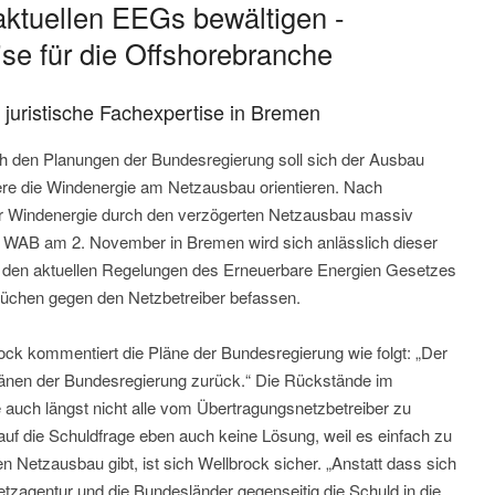
aktuellen EEGs bewältigen -
ise für die Offshorebranche
r juristische Fachexpertise in Bremen
h den Planungen der Bundesregierung soll sich der Ausbau
re die Windenergie am Netzausbau orientieren. Nach
r Windenergie durch den verzögerten Netzausbau massiv
 WAB am 2. November in Bremen wird sich anlässlich dieser
 den aktuellen Regelungen des Erneuerbare Energien Gesetzes
chen gegen den Netzbetreiber befassen.
k kommentiert die Pläne der Bundesregierung wie folgt: „Der
Plänen der Bundesregierung zurück.“ Die Rückstände im
auch längst nicht alle vom Übertragungsnetzbetreiber zu
 auf die Schuldfrage eben auch keine Lösung, weil es einfach zu
n Netzausbau gibt, ist sich Wellbrock sicher. „Anstatt dass sich
etzagentur und die Bundesländer gegenseitig die Schuld in die