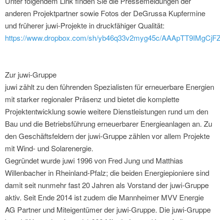
Unter folgendem Link finden Sie die Pressemeldungen der
anderen Projektpartner sowie Fotos der DeGrussa Kupfermine
und früherer juwi-Projekte in druckfähiger Qualität:
https://www.dropbox.com/sh/yb46q33v2myg45c/AAApTT9IMgCjFZ
Zur juwi-Gruppe
juwi zählt zu den führenden Spezialisten für erneuerbare Energien
mit starker regionaler Präsenz und bietet die komplette
Projektentwicklung sowie weitere Dienstleistungen rund um den
Bau und die Betriebsführung erneuerbarer Energieanlagen an. Zu
den Geschäftsfeldern der juwi-Gruppe zählen vor allem Projekte
mit Wind- und Solarenergie.
Gegründet wurde juwi 1996 von Fred Jung und Matthias
Willenbacher in Rheinland-Pfalz; die beiden Energiepioniere sind
damit seit nunmehr fast 20 Jahren als Vorstand der juwi-Gruppe
aktiv. Seit Ende 2014 ist zudem die Mannheimer MVV Energie
AG Partner und Miteigentümer der juwi-Gruppe. Die juwi-Gruppe