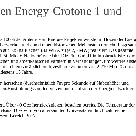
ften Energy-Crotone 1 und
ls 100% der Anteile vom Energie-Projektentwickler in Bozen der Energ
worben und damit einen historischen Meilenstein erreicht. Insgesam
auf 525 ha Flächen (33 WKA zu je 2,5 MW) realisiert. Das gesamte
mit 50 Mio. € Nettoerträgen/Jahr. Die Fini GmbH in Innsbruck ist zusa
ischen und amerikanischen Partnern in Verhandlungen, um weitere anst
n mit einem zusätzlichem Investitionsvolumen von 2.250 Mio. € zu reali
ndestens 15 Jahre.
om herrschen (durchschnittlich 7m pro Sekunde auf Nabenhöhe) und
nen-Einstrahlungsstunden verzeichnen, hat sich der Energieentwickler 
liert. Über 40 Geothermie-Anlagen bestehen bereits. Die Temperatur der
elsius. Dies wird von anerkannten Universitäten durch zahlreiche
iesem Bereich 30%.