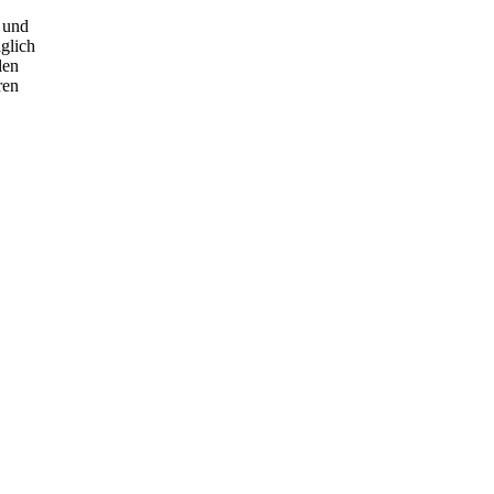
- und
aglich
len
ren