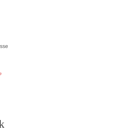
sse
9
k