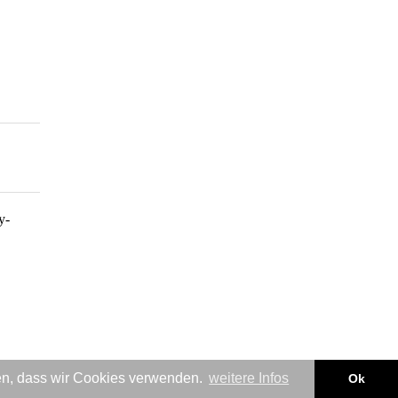
y-
nden, dass wir Cookies verwenden.
weitere Infos
Ok