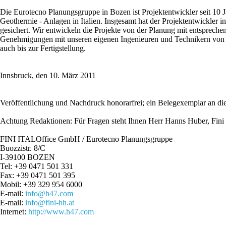
Die Eurotecno Planungsgruppe in Bozen ist Projektentwickler seit 10 
Geothermie - Anlagen in Italien. Insgesamt hat der Projektentwickler i
gesichert. Wir entwickeln die Projekte von der Planung mit entsprechen
Genehmigungen mit unseren eigenen Ingenieuren und Technikern von Bo
auch bis zur Fertigstellung.
Innsbruck, den 10. März 2011
Veröffentlichung und Nachdruck honorarfrei; ein Belegexemplar an di
Achtung Redaktionen: Für Fragen steht Ihnen Herr Hanns Huber, Fin
FINI ITALOffice GmbH / Eurotecno Planungsgruppe
Buozzistr. 8/C
I-39100 BOZEN
Tel: +39 0471 501 331
Fax: +39 0471 501 395
Mobil: +39 329 954 6000
E-mail:
info@h47.com
E-mail:
info@fini-hh.at
Internet:
http://www.h47.com