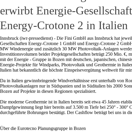
erwirbt Energie-Gesellscha
Energy-Crotone 2 in Italien
Innsbruck (iwr-pressedienst) - Die Fini GmbH aus Innsbruck hat jewei
Gesellschaften Energy-Crotone 1 GmbH und Energy-Crotone 2 GmbH er
MW Windenergie und zusätzlich 30 MW Photovoltaik-Anlagen werden 
Investitionsvolumen beider Projektgesellschaften beträgt 250 Mio. €, 
mit der Energie - Gruppe in Bozen mit deutschen, japanischen, chines
Energie-Projekte für Windparks, Photovoltaik und Geothermie in Italie
Italien hat bekanntlich die höchste Einspeisevergütung weltweit für mi
Da in Italien gewinnbringende Windverhältnisse erst unterhalb von R
Photovoltaikanlagen nur in Südspanien und in Süditalien bis 2000 Son
Bozen auf Projekte in diesen Regionen spezialisiert.
Die moderne Geothermie ist in Italien bereits seit etwa 45 Jahren etab
Dampfgewinnung liegt hier bereits auf 3.500 m Tiefe bei 250° - 300° C
durchgeführte Bohrungen bestätigt. Der Cashflow beträgt bei uns in d
Über die Eurotecno Planungsgruppe in Bozen