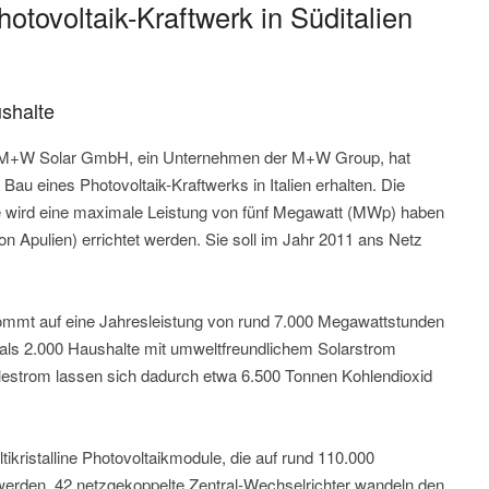
otovoltaik-Kraftwerk in Süditalien
ushalte
Die M+W Solar GmbH, ein Unternehmen der M+W Group, hat
Bau eines Photovoltaik-Kraftwerks in Italien erhalten. Die
e wird eine maximale Leistung von fünf Megawatt (MWp) haben
ion Apulien) errichtet werden. Sie soll im Jahr 2011 ans Netz
kommt auf eine Jahresleistung von rund 7.000 Megawattstunden
 als 2.000 Haushalte mit umweltfreundlichem Solarstrom
hlestrom lassen sich dadurch etwa 6.500 Tonnen Kohlendioxid
ristalline Photovoltaikmodule, die auf rund 110.000
erden. 42 netzgekoppelte Zentral-Wechselrichter wandeln den