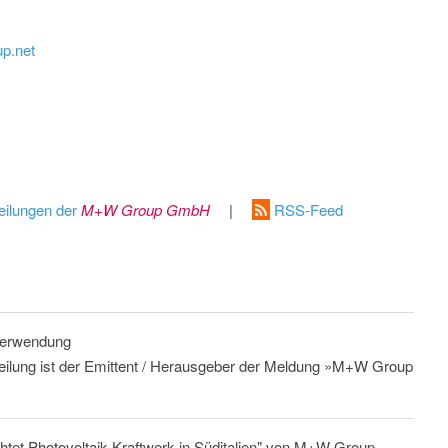
p.net
eilungen der
M+W Group GmbH
|
RSS-Feed
 Verwendung
teilung ist der Emittent / Herausgeber der Meldung »M+W Group
htet Photovoltaik-Kraftwerk in Süditalien" von M+W Group