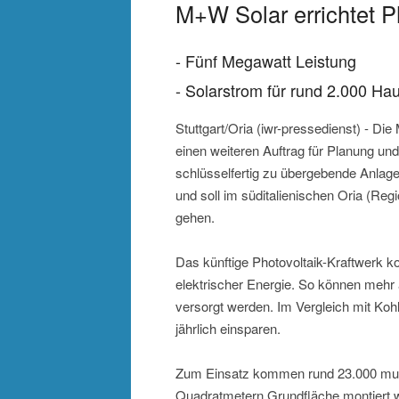
M+W Solar errichtet Ph
- Fünf Megawatt Leistung
- Solarstrom für rund 2.000 Ha
Stuttgart/Oria (iwr-pressedienst) - 
einen weiteren Auftrag für Planung und 
schlüsselfertig zu übergebende Anlag
und soll im süditalienischen Oria (Reg
gehen.
Das künftige Photovoltaik-Kraftwerk 
elektrischer Energie. So können mehr
versorgt werden. Im Vergleich mit Ko
jährlich einsparen.
Zum Einsatz kommen rund 23.000 multik
Quadratmetern Grundfläche montiert w