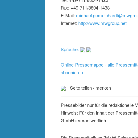
Fax: +49-711/8804-1438
E-Mail:
michael.gemeinhardt@mwgrou
Internet:
http://www.mwgroup.net
Sprache:
Online-Pressemappe - alle Pressemitt
abonnieren
Seite teilen / merken
Pressebilder nur für die redaktionelle
Hinweis: Für den Inhalt der Pressemit
GmbH« verantwortlich.
Die Pressemitteilung "M+W Solar erric