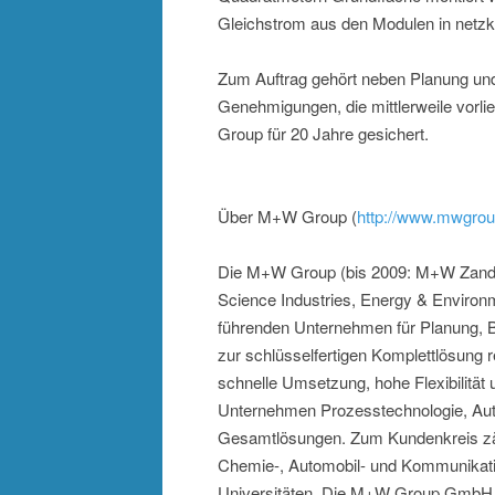
Gleichstrom aus den Modulen in net
Zum Auftrag gehört neben Planung und 
Genehmigungen, die mittlerweile vorl
Group für 20 Jahre gesichert.
Über M+W Group (
http://www.mwgroup
Die M+W Group (bis 2009: M+W Zander)
Science Industries, Energy & Environm
führenden Unternehmen für Planung, 
zur schlüsselfertigen Komplettlösung r
schnelle Umsetzung, hohe Flexibilität 
Unternehmen Prozesstechnologie, Aut
Gesamtlösungen. Zum Kundenkreis zähle
Chemie-, Automobil- und Kommunikat
Universitäten. Die M+W Group GmbH, Stu