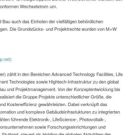
zkonformen Wechselstrom um.
Bau auch das Einholen der vielfältigen behördlichen
iegen. Die Grundstücks- und Projektrechte wurden von M+W
.net):
 zählt in den Bereichen Advanced Technology Facilities, Life
ent Technologies sowie Hightech-Infrastruktur zu den global
Bau und Projektmanagement. Von der Konzeptentwicklung bis
ealisiert die Gruppe Projekte unterschiedlicher Größe, die
und Kosteneffizienz gewährleisten. Dabei verknüpft das
omation und komplexe Gebäudeinfrastukturen zu integrierten
n führende Elektronik-, LifeScience-, Photovoltaik-,
ionsunternehmen sowie Forschungseinrichtungen und
ttgart, steuert als Holding die globalen Aktivitäten der