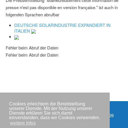
Die Pressemitteilung "Malheureusement cette information de
presse n'est pas disponible en version française." ist auch in
folgenden Sprachen abrufbar
DEUTSCHE SOLARINDUSTRIE EXPANDIERT IN
ITALIEN
Fehler beim Abruf der Daten
Fehler beim Abruf der Daten
Cookies erleichtern die Bereitstellung
unserer Dienste. Mit der Nutzung unserer
Dienste erklären Sie sich damit
Partner
Copyright © IWR 2026
einverstanden, dass wir Cookies verwenden.
weitere Infos
Impressum