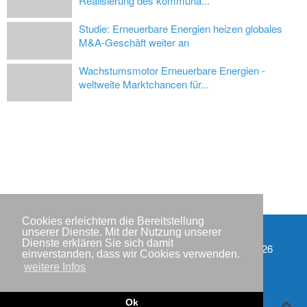
Realisierung des kommuna...
Studie: Erneuerbare Energien heizen globales
M&A-Geschäft weiter an
Wachstumsmotor Erneuerbare Energien -
weltweite Marktchancen für...
Cookies erleichtern die Bereitstellung
unserer Dienste. Mit der Nutzung unserer
Dienste erklären Sie sich damit
Partner
Copyright © IWR 2026
einverstanden, dass wir Cookies verwenden.
weitere Infos
Impressum
Datenschutzerklärung
Ok