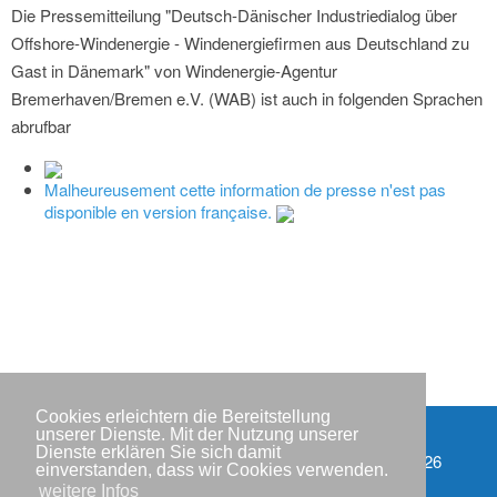
Die Pressemitteilung "Deutsch-Dänischer Industriedialog über
Offshore-Windenergie - Windenergiefirmen aus Deutschland zu
Gast in Dänemark" von Windenergie-Agentur
Bremerhaven/Bremen e.V. (WAB) ist auch in folgenden Sprachen
abrufbar
Malheureusement cette information de presse n'est pas
disponible en version française.
Cookies erleichtern die Bereitstellung
unserer Dienste. Mit der Nutzung unserer
Dienste erklären Sie sich damit
Partner
Copyright © IWR 2026
einverstanden, dass wir Cookies verwenden.
weitere Infos
Impressum