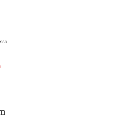
sse
9
am