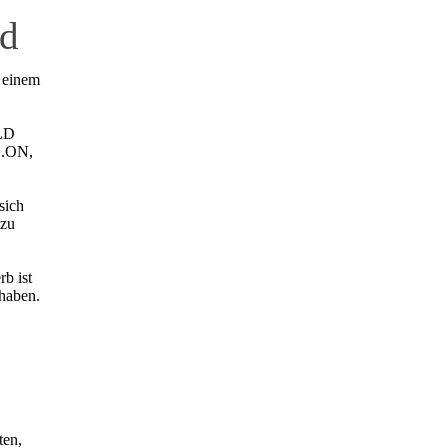
ld
t einem
RLD
E.ON,
sich
 zu
rb ist
haben.
ten,