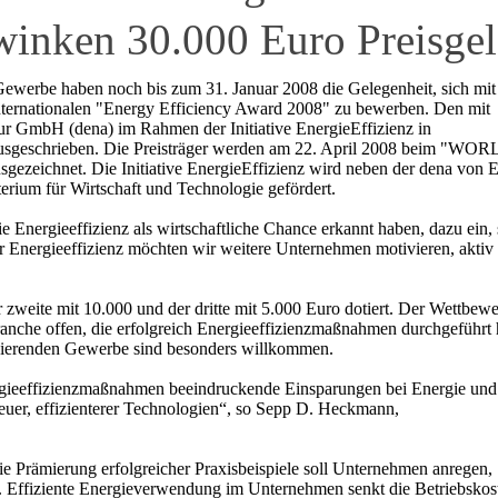
winken 30.000 Euro Preisge
 Gewerbe haben noch bis zum 31. Januar 2008 die Gelegenheit, sich mi
internationalen "Energy Efficiency Award 2008" zu bewerben. Den mit
ur GmbH (dena) im Rahmen der Initiative EnergieEffizienz in
usgeschrieben. Die Preisträger werden am 22. April 2008 beim "WO
net. Die Initiative EnergieEffizienz wird neben der dena von 
ium für Wirtschaft und Technologie gefördert.
 Energieeffizienz als wirtschaftliche Chance erkannt haben, dazu ein, 
r Energieeffizienz möchten wir weitere Unternehmen motivieren, aktiv
 zweite mit 10.000 und der dritte mit 5.000 Euro dotiert. Der Wettbewe
nche offen, die erfolgreich Energieeffizienzmaßnahmen durchgeführt 
ierenden Gewerbe sind besonders willkommen.
ergieeffizienzmaßnahmen beeindruckende Einsparungen bei Energie und
er, effizienterer Technologien“, so Sepp D. Heckmann,
e Prämierung erfolgreicher Praxisbeispiele soll Unternehmen anregen,
en. Effiziente Energieverwendung im Unternehmen senkt die Betriebskos