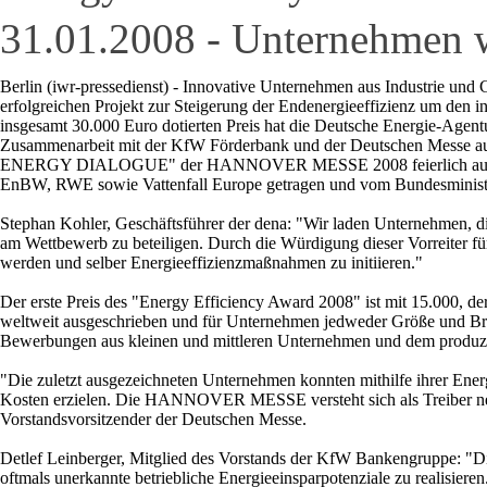
31.01.2008 - Unternehmen 
Berlin (iwr-pressedienst) - Innovative Unternehmen aus Industrie und
erfolgreichen Projekt zur Steigerung der Endenergieeffizienz um den 
insgesamt 30.000 Euro dotierten Preis hat die Deutsche Energie-Agent
Zusammenarbeit mit der KfW Förderbank und der Deutschen Messe a
ENERGY DIALOGUE" der HANNOVER MESSE 2008 feierlich ausgezeich
EnBW, RWE sowie Vattenfall Europe getragen und vom Bundesminister
Stephan Kohler, Geschäftsführer der dena: "Wir laden Unternehmen, die
am Wettbewerb zu beteiligen. Durch die Würdigung dieser Vorreiter fü
werden und selber Energieeffizienzmaßnahmen zu initiieren."
Der erste Preis des "Energy Efficiency Award 2008" ist mit 15.000, der
weltweit ausgeschrieben und für Unternehmen jedweder Größe und Bra
Bewerbungen aus kleinen und mittleren Unternehmen und dem produz
"Die zuletzt ausgezeichneten Unternehmen konnten mithilfe ihrer En
Kosten erzielen. Die HANNOVER MESSE versteht sich als Treiber neu
Vorstandsvorsitzender der Deutschen Messe.
Detlef Leinberger, Mitglied des Vorstands der KfW Bankengruppe: "Di
oftmals unerkannte betriebliche Energieeinsparpotenziale zu realisier