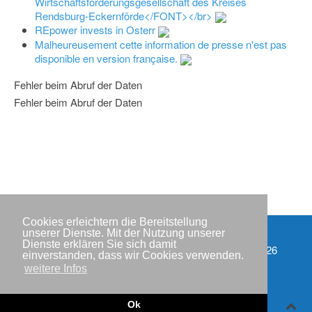
Wirtschaftsförderungsgesellschaft des Kreises
Rendsburg-Eckernförde</FONT></br>
REpower invests in Osterr
Malheureusement cette information de presse n'est pas
disponible en version française.
Fehler beim Abruf der Daten
Fehler beim Abruf der Daten
Cookies erleichtern die Bereitstellung
unserer Dienste. Mit der Nutzung unserer
Dienste erklären Sie sich damit
Partner
Copyright © IWR 2026
einverstanden, dass wir Cookies verwenden.
weitere Infos
Impressum
Datenschutzerklärung
Ok