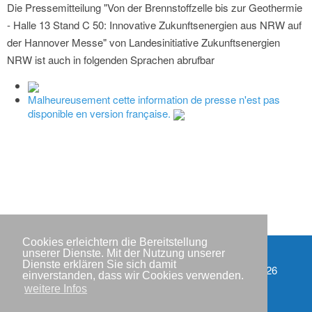
Die Pressemitteilung "Von der Brennstoffzelle bis zur Geothermie
- Halle 13 Stand C 50: Innovative Zukunftsenergien aus NRW auf
der Hannover Messe" von Landesinitiative Zukunftsenergien
NRW ist auch in folgenden Sprachen abrufbar
Malheureusement cette information de presse n'est pas
disponible en version française.
Cookies erleichtern die Bereitstellung
unserer Dienste. Mit der Nutzung unserer
Dienste erklären Sie sich damit
Partner
Copyright © IWR 2026
einverstanden, dass wir Cookies verwenden.
weitere Infos
Impressum
Datenschutzerklärung