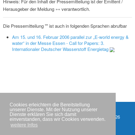
Hinweis: Für den Inhalt der Pressemitteilung ist der Emittent /
Herausgeber der Meldung »« verantwortlich.
Die Pressemitteilung "" ist auch in folgenden Sprachen abrufbar
Am 15. und 16. Februar 2006 parallel zur „E-world energy &
water“ in der Messe Essen - Call for Papers: 3.
Internationaler Deutscher Wasserstoff Energietag
Cookies erleichtern die Bereitstellung
unserer Dienste. Mit der Nutzung unserer
Dienste erklären Sie sich damit
Partner
Copyright © IWR 2026
einverstanden, dass wir Cookies verwenden.
weitere Infos
Impressum
Datenschutzerklärung