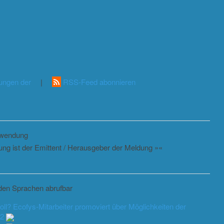
lungen der
|
RSS-Feed abonnieren
erwendung
lung ist der Emittent / Herausgeber der Meldung »«
enden Sprachen abrufbar
? Ecofys-Mitarbeiter promoviert über Möglichkeiten der
12