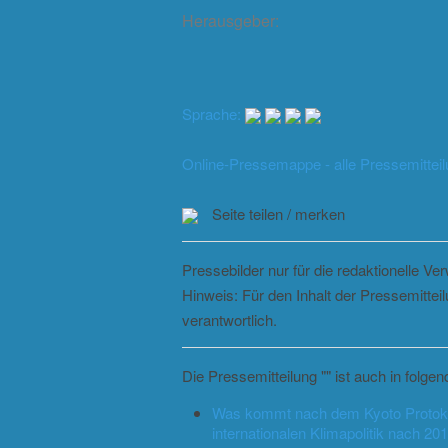
Herausgeber:
Sprache:
Online-Pressemappe - alle Pressemittei
Seite teilen / merken
Pressebilder nur für die redaktionelle V
Hinweis: Für den Inhalt der Pressemittei
verantwortlich.
Die Pressemitteilung "" ist auch in folg
Was kommt nach dem Kyoto Protokoll
internationalen Klimapolitik nach 20