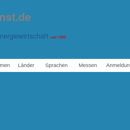
nst.de
nergiewirtschaft
seit 1999
rmen
Länder
Sprachen
Messen
Anmeldun