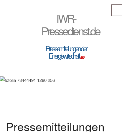
IWR-
Pressedienst.de
Pressemitteilungen der
Energiewirtschaft
seit 1999
Pressemitteilungen