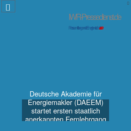
IWR-Pressedienst.de
Pressemitteilungen der Energiewirtschaft
seit 1999
Deutsche Akademie für
Energiemakler (DAEEM)
startet ersten staatlich
anerkannten Fernlehrgang
für Energiemakler