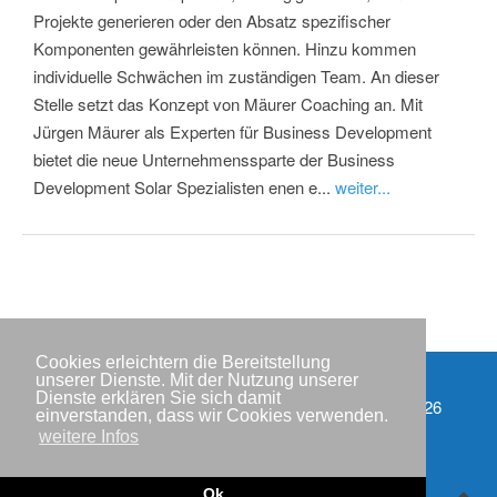
Projekte generieren oder den Absatz spezifischer
Komponenten gewährleisten können. Hinzu kommen
individuelle Schwächen im zuständigen Team. An dieser
Stelle setzt das Konzept von Mäurer Coaching an. Mit
Jürgen Mäurer als Experten für Business Development
bietet die neue Unternehmenssparte der Business
Development Solar Spezialisten enen e...
weiter...
Cookies erleichtern die Bereitstellung
unserer Dienste. Mit der Nutzung unserer
Dienste erklären Sie sich damit
Partner
Copyright © IWR 2026
einverstanden, dass wir Cookies verwenden.
weitere Infos
Impressum
Datenschutzerklärung
Ok