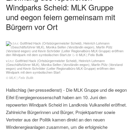
Windparks Scheid: MLK Gruppe
und eegon feiern gemeinsam mit
Bürgern vor Ort
v.l.n.r. Gottfried Hack (Ortsbürgermeister Scheid), Heinrich Lohmann
(Geschäftsführer MLK), Monika Seifen (Vorständin eegon), Martin Pütz (Vorstand
eegon) und Kevin Schröder (Leiter Regionalbüro MLK Gruppe) eröffnen den
Windpark mit dem symbolischen Start
© MLK | Felix Bullik
Hallschlag (iwr-pressedienst) - Die MLK Gruppe und die eegon
Eifel Energiegenossenschaft haben am 10. Juni den
repowerten Windpark Scheid im Landkreis Vulkaneifel eröffnet.
Zahlreiche Bürgerinnen und Bürger, Projektpartner sowie
Vertreter aus der Politik kamen direkt an den neuen
Windenergieanlagen zusammen, um die erfolgreiche