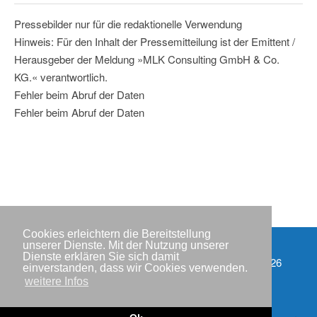
Pressebilder nur für die redaktionelle Verwendung
Hinweis: Für den Inhalt der Pressemitteilung ist der Emittent /
Herausgeber der Meldung »MLK Consulting GmbH & Co.
KG.« verantwortlich.
Fehler beim Abruf der Daten
Fehler beim Abruf der Daten
Cookies erleichtern die Bereitstellung
unserer Dienste. Mit der Nutzung unserer
Dienste erklären Sie sich damit
Partner
Copyright © IWR 2026
einverstanden, dass wir Cookies verwenden.
weitere Infos
Impressum
Datenschutzerklärung