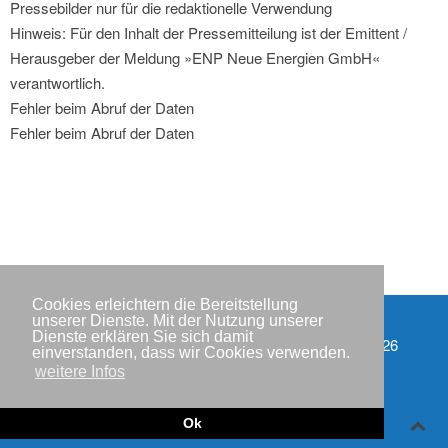
Pressebilder nur für die redaktionelle Verwendung
Hinweis: Für den Inhalt der Pressemitteilung ist der Emittent /
Herausgeber der Meldung »ENP Neue Energien GmbH«
verantwortlich.
Fehler beim Abruf der Daten
Fehler beim Abruf der Daten
Cookies erleichtern die Bereitstellung
unserer Dienste. Mit der Nutzung unserer
Dienste erklären Sie sich damit
Partner
Copyright © IWR 2026
einverstanden, dass wir Cookies verwenden.
weitere Infos
Impressum
Datenschutzerklärung
Ok