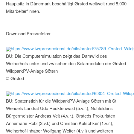
Hauptsitz in Dänemark beschäftigt Ørsted weltweit rund 8.000
Mitarbeiter*innen.
Download Pressefotos:
https://www.iwrpressedienst.de/bild/orsted/75789_Orsted_Wil
BU: Die Computersimulation zeigt das Damwild des
Weiherhofs unter und zwischen den Solarmodulen der Ørsted-
WildparkPV-Anlage Sötern
© Ørsted
https://www.iwrpressedienst.de/bild/orsted/6f304_Orsted_Wil
BU: Spatenstich für die WildparkPV-Anlage Sötern mit St.
Wendels Landrat Udo Recktenwald (5.v.r.), Nohfeldens
Bürgermeister Andreas Veit (4.v.r.), Ørsteds Prokuristen
Annemarie Röbl (3.v.l.) und Christian Kutschker (1.v.r.),
Weiherhof-Inhaber Wolfgang Welter (4.v.l) und weiteren