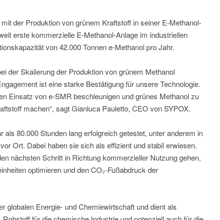
it der Produktion von grünem Kraftstoff in seiner E-Methanol-
tweit erste kommerzielle E-Methanol-Anlage im industriellen
tionskapazität von 42.000 Tonnen e-Methanol pro Jahr.
 bei der Skalierung der Produktion von grünem Methanol
Engagement ist eine starke Bestätigung für unsere Technologie.
len Einsatz von e-SMR beschleunigen und grünes Methanol zu
aftstoff machen“, sagt Gianluca Pauletto, CEO von SYPOX.
s 80.000 Stunden lang erfolgreich getestet, unter anderem in
or Ort. Dabei haben sie sich als effizient und stabil erwiesen.
en nächsten Schritt in Richtung kommerzieller Nutzung gehen,
seinheiten optimieren und den CO₂-Fußabdruck der
der globalen Energie- und Chemiewirtschaft und dient als
ls Rohstoff für die chemische Industrie und potenziell auch für die