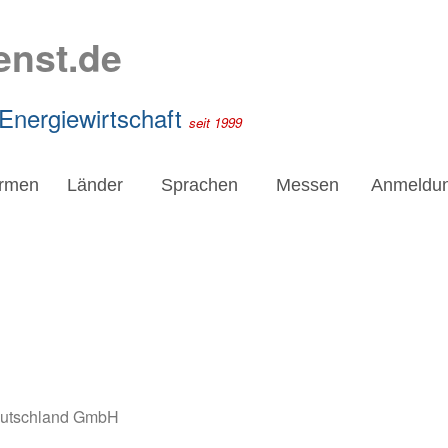
enst.de
 Energiewirtschaft
seit 1999
irmen
Länder
Sprachen
Messen
Anmeldu
eutschland GmbH