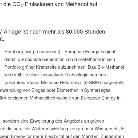
rt die CO₂-Emissionen von Methanol auf
W-Anlage ist nach mehr als 80.000 Stunden
t.
Hamburg (iwr-pressedienst) - European Energy beginnt
damit, die nächste Generation von Bio-Methanol in sein
Portfolio grüner Kraftstoffe aufzunehmen. Das Bio-Methanol
wird mithilfe einer innovativen Technologie namens
„electrified Steam Methane Reforming“ (e-SMR) hergestellt.
Umwandlung von Biogas oder Biomethan in Synthesegas
r firmeneigenen Methanoltechnologie von European Energy in
z, sondern eine Erweiterung des Angebots an grünen
ch die parallele Weiterentwicklung von grünem Wasserstoff, E-
pean Energy für mehr Flexibilität auf den Märkten. Zusammen