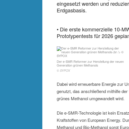
eingesetzt werden und reduzie
Erdgasbasis.
• Die erste kommerzielle 10-M
Prototypentests für 2026 geplan
Der e-SMR Reformer zur Herstellung der neuen
Generation grünen Methanols
© SYPOX
Dabei wird erneuerbare Energie zur 
genutzt, das anschließend mithilfe de
grünes Methanol umgewandelt wird.
Die e-SMR-Technologie ist kein Ersat
Kraftstoffen von European Energy. Dur
Methanol und Bio-Methanol sorgt Euro