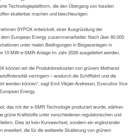
zierte Technologieplattform, die den Übergang von fossilen
toffen skalierbar machen und beschleunigen.
rnehmen SYPOX entwickelt, einer Ausgründung der
t dem European Energy zusammenarbeitet. Nach über 80.000
trationen unter realen Bedingungen in Biogasanlagen in
lle 10-MW-e-SMR-Anlage im Jahr 2026 ausgeliefert werden.
X können wir die Produktionskosten von grünem Methanol
toffintensität verringern – wodurch die Schifffahrt und die
ert werden können“, sagt Emil Vikjær-Andresen, Executive Vice
 European Energy.
ol, das mit der e-SMR-Technologie produziert wurde, stärken
ge grüne Kraftstoffe unter verschiedenen regulatorischen und
liefern. Dies ist kein Kurswechsel, sondern ein ergänzender
 erweitert, die für die weltweite Skalierung von grünem