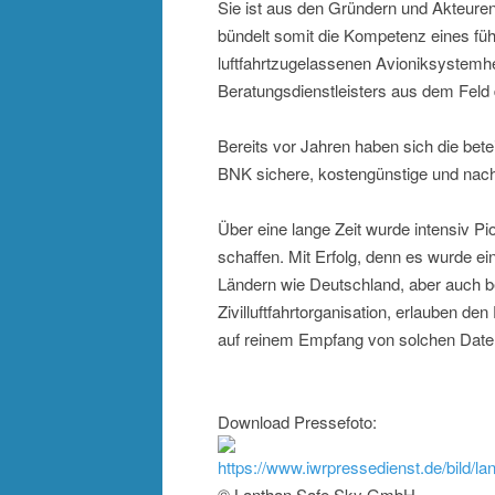
Sie ist aus den Gründern und Akteur
bündelt somit die Kompetenz eines fü
luftfahrtzugelassenen Avioniksystemhe
Beratungsdienstleisters aus dem Feld
Bereits vor Jahren haben sich die be
BNK sichere, kostengünstige und nachh
Über eine lange Zeit wurde intensiv Pio
schaffen. Mit Erfolg, denn es wurde ei
Ländern wie Deutschland, aber auch be
Zivilluftfahrtorganisation, erlauben d
auf reinem Empfang von solchen Daten 
Download Pressefoto:
https://www.iwrpressedienst.de/bild
© Lanthan Safe Sky GmbH