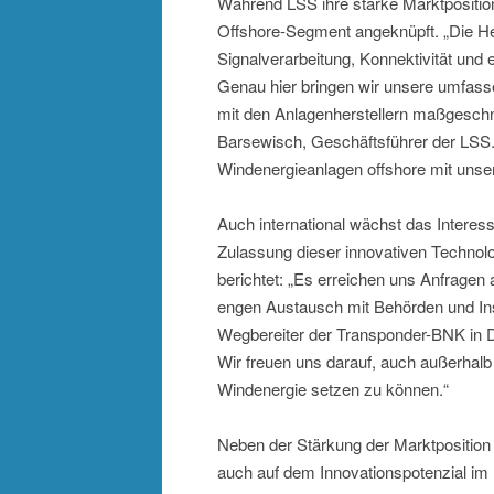
Während LSS ihre starke Marktposition
Offshore-Segment angeknüpft. „Die He
Signalverarbeitung, Konnektivität un
Genau hier bringen wir unsere umfas
mit den Anlagenherstellern maßgeschne
Barsewisch, Geschäftsführer der LSS. M
Windenergieanlagen offshore mit unser
Auch international wächst das Interes
Zulassung dieser innovativen Technol
berichtet: „Es erreichen uns Anfragen
engen Austausch mit Behörden und Inst
Wegbereiter der Transponder-BNK in De
Wir freuen uns darauf, auch außerhal
Windenergie setzen zu können.“
Neben der Stärkung der Marktposition
auch auf dem Innovationspotenzial im 