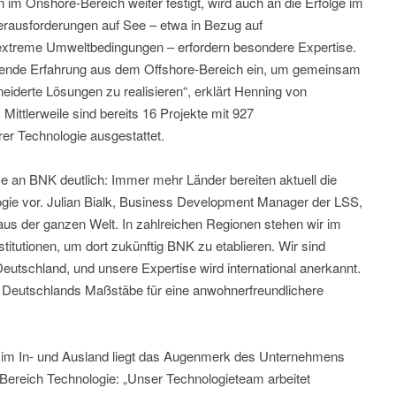
 im Onshore-Bereich weiter festigt, wird auch an die Erfolge im
rausforderungen auf See – etwa in Bezug auf
d extreme Umweltbedingungen – erfordern besondere Expertise.
sende Erfahrung aus dem Offshore-Bereich ein, um gemeinsam
iderte Lösungen zu realisieren“, erklärt Henning von
ittlerweile sind bereits 16 Projekte mit 927
er Technologie ausgestattet.
se an BNK deutlich: Immer mehr Länder bereiten aktuell die
ogie vor. Julian Bialk, Business Development Manager der LSS,
 aus der ganzen Welt. In zahlreichen Regionen stehen wir im
itutionen, um dort zukünftig BNK zu etablieren. Wir sind
utschland, und unsere Expertise wird international anerkannt.
b Deutschlands Maßstäbe für eine anwohnerfreundlichere
 im In- und Ausland liegt das Augenmerk des Unternehmens
Bereich Technologie: „Unser Technologieteam arbeitet