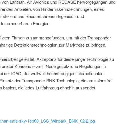
en von Lanthan, Air Avionics und RECASE hervorgegangen und
hrenden Anbieters von Hinderniskennzeichnungen, eines
rstellers und eines erfahrenen Ingenieur- und
 der erneuerbaren Energien.
teiligten Firmen zusammengefunden, um mit der Transponder
altige Detektionstechnologien zur Marktreife zu bringen.
nierarbeit geleistet, Akzeptanz für diese junge Technologie zu
n breiter Konsens erzielt: Neue gesetzliche Regelungen in
i der ICAO, der weltweit höchstrangigen internationalen
en Einsatz der Transponder BNK Technologie, die emissionsfrei
basiert, die jedes Luftfahrzeug ohnehin aussendet.
/lanthan-safe-sky/1eb60_LSS_Winpark_BNK_02-2.jpg