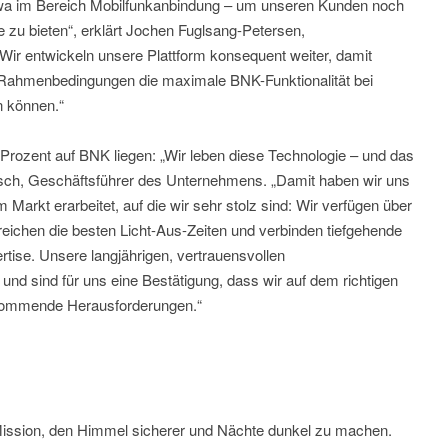
twa im Bereich Mobilfunkanbindung – um unseren Kunden noch
 zu bieten“, erklärt Jochen Fuglsang-Petersen,
Wir entwickeln unsere Plattform konsequent weiter, damit
 Rahmenbedingungen die maximale BNK-Funktionalität bei
n können.“
Prozent auf BNK liegen: „Wir leben diese Technologie – und das
sch, Geschäftsführer des Unternehmens. „Damit haben wir uns
m Markt erarbeitet, auf die wir sehr stolz sind: Wir verfügen über
rreichen die besten Licht-Aus-Zeiten und verbinden tiefgehende
tise. Unsere langjährigen, vertrauensvollen
nd sind für uns eine Bestätigung, dass wir auf dem richtigen
 kommende Herausforderungen.“
ission, den Himmel sicherer und Nächte dunkel zu machen.