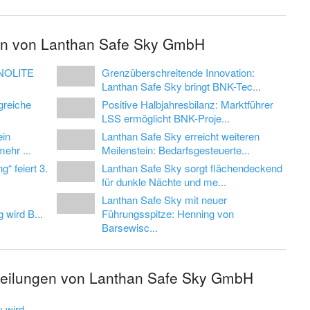
gen von Lanthan Safe Sky GmbH
 NOLITE
Grenzüberschreitende Innovation:
Lanthan Safe Sky bringt BNK-Tec...
greiche
Positive Halbjahresbilanz: Marktführer
LSS ermöglicht BNK-Proje...
ein
Lanthan Safe Sky erreicht weiteren
mehr ...
Meilenstein: Bedarfsgesteuerte...
“ feiert 3.
Lanthan Safe Sky sorgt flächendeckend
für dunkle Nächte und me...
Lanthan Safe Sky mit neuer
 wird B...
Führungsspitze: Henning von
Barsewisc...
tteilungen von Lanthan Safe Sky GmbH
 wird