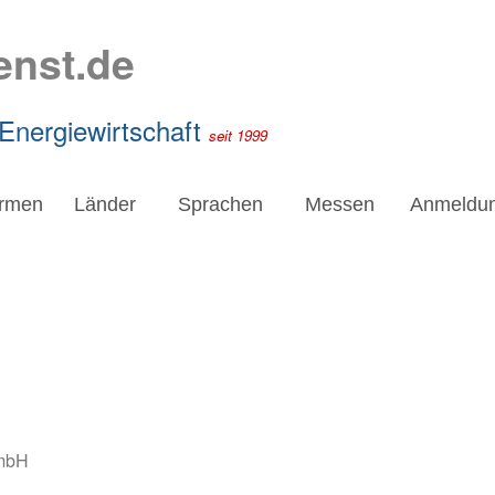
enst.de
 Energiewirtschaft
seit 1999
irmen
Länder
Sprachen
Messen
Anmeldu
GmbH