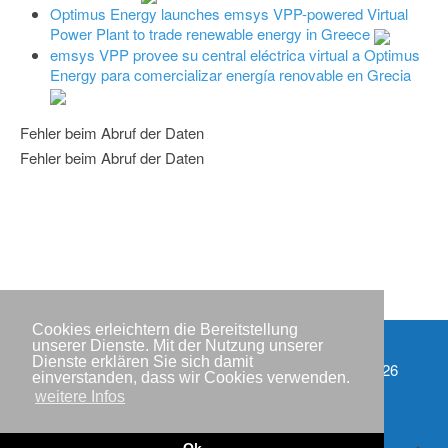
Optimus Energy launches emsys VPP-powered Virtual
Power Plant to trade renewable energy in Greece
emsys VPP provee su central eléctrica virtual a Optimus
Energy para comercializar energía renovable en Grecia
Fehler beim Abruf der Daten
Fehler beim Abruf der Daten
Cookies erleichtern die Bereitstellung
unserer Dienste. Mit der Nutzung unserer
Dienste erklären Sie sich damit
Partner
Copyright © IWR 2026
einverstanden, dass wir Cookies verwenden.
weitere Infos
Impressum
Datenschutzerklärung