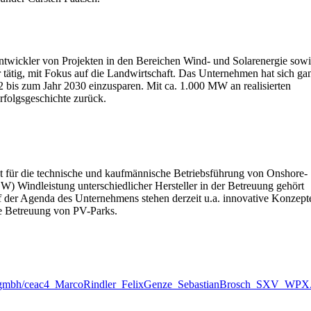
ntwickler von Projekten in den Bereichen Wind- und Solarenergie sow
 tätig, mit Fokus auf die Landwirtschaft. Das Unternehmen hat sich g
 bis zum Jahr 2030 einzusparen. Mit ca. 1.000 MW an realisierten
rfolgsgeschichte zurück.
für die technische und kaufmännische Betriebsführung von Onshore-
) Windleistung unterschiedlicher Hersteller in der Betreuung gehört
 der Agenda des Unternehmens stehen derzeit u.a. innovative Konzept
ie Betreuung von PV-Parks.
ments-gmbh/ceac4_MarcoRindler_FelixGenze_SebastianBrosch_SXV_WP