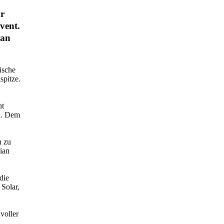
hr
vent.
ian
ische
pitze.
nt
n. Dem
n zu
ian
die
 Solar,
voller