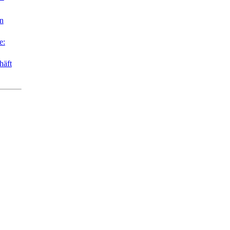
n
e:
häft