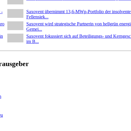
 -
Saxovent übernimmt 13,6-MWp-Portfolio der insolvente
Fellensiek...
uro
Saxovent wird strategische Partnerin von hellgrün energi
Gemei...
in
Saxovent fokussiert sich auf Beteiligungs- und Kerngesc
im B...
erausgeber
m
eu