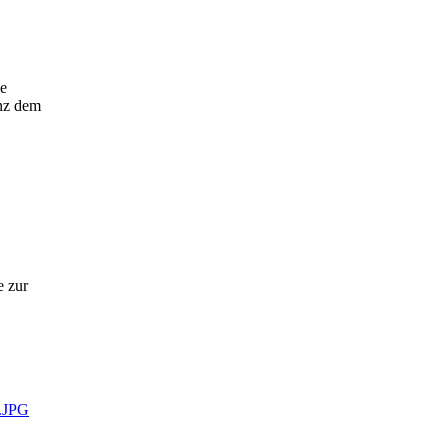
ie
anz dem
e zur
X.JPG