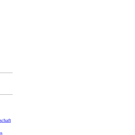
schaft
us