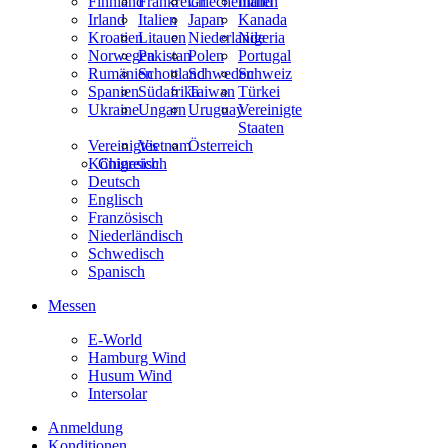
Finnland
Frankreich
Griechenland
Indien
Irland
Italien
Japan
Kanada
Kroatien
Litauen
Niederlande
Nigeria
Norwegen
Pakistan
Polen
Portugal
Rumänien
Schottland
Schweden
Schweiz
Spanien
Südafrika
Taiwan
Türkei
Ukraine
Ungarn
Uruguay
Vereinigte
Staaten
Vereinigtes
Vietnam
Österreich
Königreich
Chinesisch
Deutsch
Englisch
Französisch
Niederländisch
Schwedisch
Spanisch
Messen
E-World
Hamburg Wind
Husum Wind
Intersolar
Anmeldung
Konditionen