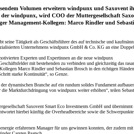
chsendem Volumen erweitern windpunx und Saxovent i
r der windpunx, wird COO der Muttergesellschaft Saxo
riger Management-Kollegen: Marco Rindler und Sebast
ibt seine Tätigkeit als Geschäftsführer des auf technische und kaufmänn
ezialisierten Unternehmens windpunx GmbH & Co. KG an eine Doppels
hmotivierten Experten und Expertinnen an die neue windpunx
schäftsfelder mit bestehenden zu verbinden und gleichzeitig das rasa
n Kollegen Marco Rindler und Sebastian Brosch in den richtigen Hände
hritt starke Kontinuität“, so Genze.
gen der dynamischen Branche auf ein rundum solides Fundament aufbaue
ie Marktdurchdringung von windpunx weiter erhöhen“, teilen Sebast
ttergesellschaft Saxovent Smart Eco Investments GmbH und übernimmt 
antwortet hierbei künftig die Overheadbereiche sowie die Schwerpunkte
denergie erfahrenen Manager für uns gewinnen konnten, der zudem mit 
ünder Carsten Paatsch.