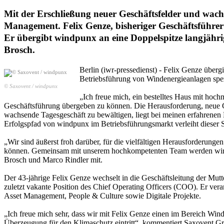
Mit der Erschließung neuer Geschäftsfelder und wa
Management. Felix Genze, bisheriger Geschäftsführe
Er übergibt windpunx an eine Doppelspitze langjäh
Brosch.
Berlin (iwr-pressedienst) - Felix Genze überg
Betriebsführung von Windenergieanlagen sp
© Saxovent / windpunx
„Ich freue mich, ein bestelltes Haus mit hoc
Geschäftsführung übergeben zu können. Die Herausforderung, neue Ge
wachsende Tagesgeschäft zu bewältigen, liegt bei meinen erfahrene
Erfolgspfad von windpunx im Betriebsführungsmarkt verleiht dieser Sc
„Wir sind äußerst froh darüber, für die vielfältigen Herausforderun
können. Gemeinsam mit unserem hochkompetenten Team werden wir d
Brosch und Marco Rindler mit.
Der 43-jährige Felix Genze wechselt in die Geschäftsleitung der Mu
zuletzt vakante Position des Chief Operating Officers (COO). Er ver
Asset Management, People & Culture sowie Digitale Projekte.
„Ich freue mich sehr, dass wir mit Felix Genze einen im Bereich Win
Überzeugung für den Klimaschutz eintritt“, kommentiert Saxovent Gr