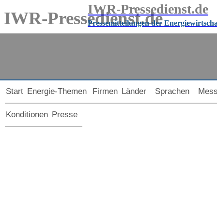
IWR-Pressedienst.de
IWR-Pressedienst.de
Pressemitteilungen der Energiewirtsch
Pressemitteilungen der Energiewirtschaft
seit
1999
Start
Energie-Themen
Firmen
Länder
Sprachen
Mes
Konditionen
Presse
Pressemitteilung
Herausgeber:
WSB Neue Energien Holding GmbH
VSB Gruppe realisiert Co-Locations mit
Windenergie und Photovoltaik