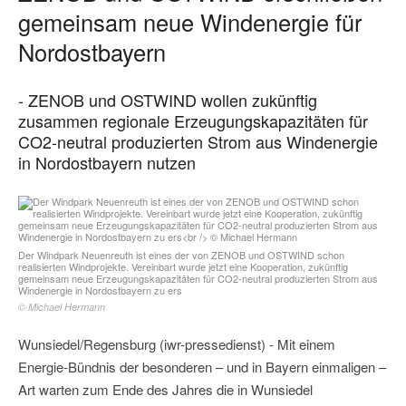
gemeinsam neue Windenergie für
Nordostbayern
- ZENOB und OSTWIND wollen zukünftig
zusammen regionale Erzeugungskapazitäten für
CO2-neutral produzierten Strom aus Windenergie
in Nordostbayern nutzen
Der Windpark Neuenreuth ist eines der von ZENOB und OSTWIND schon
realisierten Windprojekte. Vereinbart wurde jetzt eine Kooperation, zukünftig
gemeinsam neue Erzeugungskapazitäten für CO2-neutral produzierten Strom aus
Windenergie in Nordostbayern zu ers
© Michael Hermann
Wunsiedel/Regensburg (iwr-pressedienst) - Mit einem
Energie-Bündnis der besonderen – und in Bayern einmaligen –
Art warten zum Ende des Jahres die in Wunsiedel