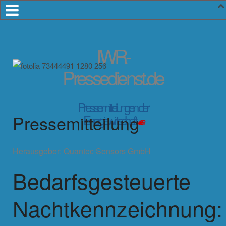
IWR-
Pressedienst.de
Pressemitteilungen der
Pressemitteilung
Energiewirtschaft
seit 1999
Herausgeber:
Quantec Sensors GmbH
Bedarfsgesteuerte
Nachtkennzeichnung: