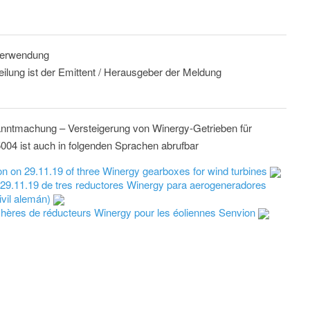
 Verwendung
eilung ist der Emittent / Herausgeber der Meldung
kanntmachung – Versteigerung von Winergy-Getrieben für
04 ist auch in folgenden Sprachen abrufbar
on on 29.11.19 of three Winergy gearboxes for wind turbines
l 29.11.19 de tres reductores Winergy para aerogeneradores
vil alemán)
chères de réducteurs Winergy pour les éoliennes Senvion