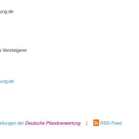
tung.de
te Versteigerer
tung.de
eilungen der
Deutsche Pfandverwertung
|
RSS-Feed