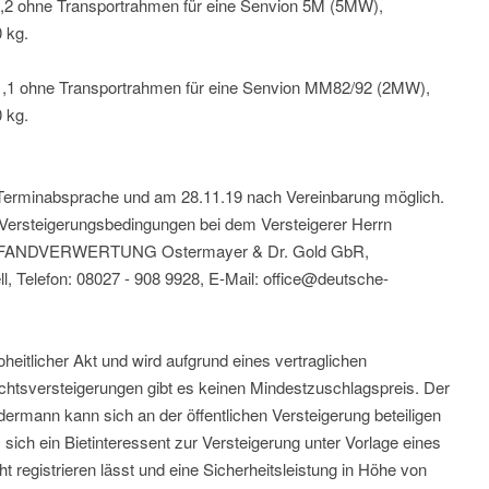
,2 ohne Transportrahmen für eine Senvion 5M (5MW),
 kg.
,1 ohne Transportrahmen für eine Senvion MM82/92 (2MW),
 kg.
r Terminabsprache und am 28.11.19 nach Vereinbarung möglich.
Versteigerungsbedingungen bei dem Versteigerer Herrn
PFANDVERWERTUNG Ostermayer & Dr. Gold GbR,
, Telefon: 08027 - 908 9928, E-Mail: office@deutsche-
oheitlicher Akt und wird aufgrund eines vertraglichen
chtsversteigerungen gibt es keinen Mindestzuschlagspreis. Der
ermann kann sich an der öffentlichen Versteigerung beteiligen
 sich ein Bietinteressent zur Versteigerung unter Vorlage eines
t registrieren lässt und eine Sicherheitsleistung in Höhe von