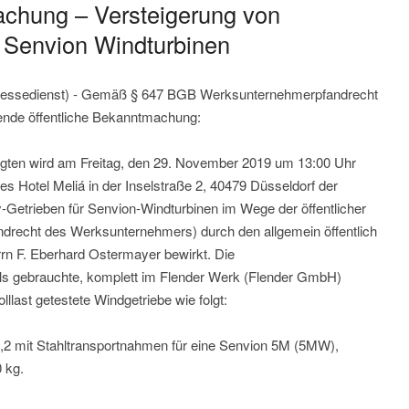
achung – Versteigerung von
r Senvion Windturbinen
-pressedienst) - Gemäß § 647 BGB Werksunternehmerpfandrecht
gende öffentliche Bekanntmachung:
gten wird am Freitag, den 29. November 2019 um 13:00 Uhr
s Hotel Meliá in der Inselstraße 2, 40479 Düsseldorf der
-Getrieben für Senvion-Windturbinen im Wege der öffentlicher
drecht des Werksunternehmers) durch den allgemein öffentlich
errn F. Eberhard Ostermayer bewirkt. Die
ls gebrauchte, komplett im Flender Werk (Flender GmbH)
lllast getestete Windgetriebe wie folgt:
,2 mit Stahltransportnahmen für eine Senvion 5M (5MW),
 kg.