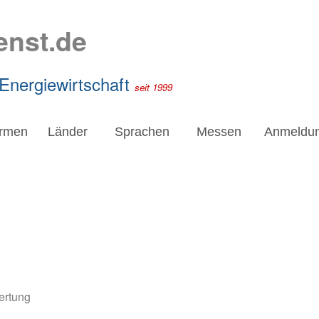
enst.de
 Energiewirtschaft
seit 1999
irmen
Länder
Sprachen
Messen
Anmeldu
ertung