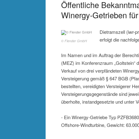
Öffentliche Bekanntm
Winergy-Getrieben fü
Dietramszell (iwr
erfolgt die nachfol
© Flender GmbH
Im Namen und im Auftrag der Berechti
(MEZ) im Konferenzraum „Goltstein“ de
Verkauf von drei verpfändeten Winergy
Versteigerung gemäß § 647 BGB (Pfan
bestellten, vereidigten Versteigerer H
Versteigerungsgegenstände sind jewei
überholte, instandgesetzte und unter Vo
- Ein Winergy-Getriebe Typ PZFB3680
Offshore-Windturbine, Gewicht: 63.000