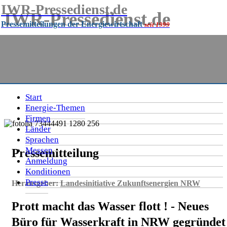
IWR-Pressedienst.de
IWR-Pressedienst.de
Pressemitteilungen der Energiewirtschaft
seit 1999
Pressemitteilungen der Energiewirtschaft
seit
1999
Start
Energie-Themen
Firmen
Länder
Sprachen
Messen
Pressemitteilung
Anmeldung
Konditionen
Presse
Herausgeber:
Landesinitiative Zukunftsenergien NRW
Prott macht das Wasser flott ! - Neues
Büro für Wasserkraft in NRW gegründet