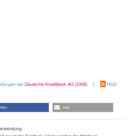
eilungen der
Deutsche Kreditbank AG (DKB)
|
RSS-
eilen
mail
 Verwendung
eilung ist der Emittent / Herausgeber der Meldung