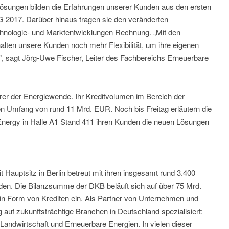
lösungen bilden die Erfahrungen unserer Kunden aus den ersten
017. Darüber hinaus tragen sie den veränderten
chnologie- und Marktentwicklungen Rechnung. „Mit den
alten unsere Kunden noch mehr Flexibilität, um ihre eigenen
 sagt Jörg-Uwe Fischer, Leiter des Fachbereichs Erneuerbare
erer der Energiewende. Ihr Kreditvolumen im Bereich der
en Umfang von rund 11 Mrd. EUR. Noch bis Freitag erläutern die
Energy in Halle A1 Stand 411 ihren Kunden die neuen Lösungen
Hauptsitz in Berlin betreut mit ihren insgesamt rund 3.400
nden. Die Bilanzsumme der DKB beläuft sich auf über 75 Mrd.
 in Form von Krediten ein. Als Partner von Unternehmen und
 auf zukunftsträchtige Branchen in Deutschland spezialisiert:
Landwirtschaft und Erneuerbare Energien. In vielen dieser