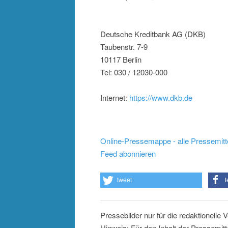
Deutsche Kreditbank AG (DKB)
Taubenstr. 7-9
10117 Berlin
Tel: 030 / 12030-000
Internet:
https://www.dkb.de
Online-Pressemappe - alle Pressemitt
Feed abonnieren
tweet
t
Pressebilder nur für die redaktionelle
Hinweis: Für den Inhalt der Pressemitt