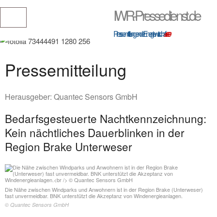
IWR-Pressedienst.de
Pressemitteilungen der Energiewirtschaft
seit 1999
Pressemitteilung
Herausgeber:
Quantec Sensors GmbH
Bedarfsgesteuerte Nachtkennzeichnung:
Kein nächtliches Dauerblinken in der
Region Brake Unterweser
Die Nähe zwischen Windparks und Anwohnern ist in der Region Brake (Unterweser)
fast unvermeidbar. BNK unterstützt die Akzeptanz von Windenergieanlagen.
© Quantec Sensors GmbH