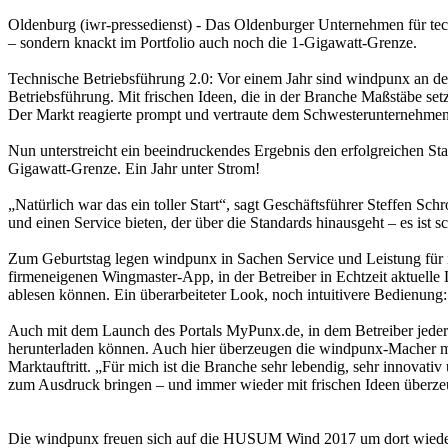
Oldenburg (iwr-pressedienst) - Das Oldenburger Unternehmen für techn
– sondern knackt im Portfolio auch noch die 1-Gigawatt-Grenze.
Technische Betriebsführung 2.0: Vor einem Jahr sind windpunx an den
Betriebsführung. Mit frischen Ideen, die in der Branche Maßstäbe set
Der Markt reagierte prompt und vertraute dem Schwesterunternehmen
Nun unterstreicht ein beeindruckendes Ergebnis den erfolgreichen S
Gigawatt-Grenze. Ein Jahr unter Strom!
„Natürlich war das ein toller Start“, sagt Geschäftsführer Steffen Sc
und einen Service bieten, der über die Standards hinausgeht – es ist s
Zum Geburtstag legen windpunx in Sachen Service und Leistung für 
firmeneigenen Wingmaster-App, in der Betreiber in Echtzeit aktuell
ablesen können. Ein überarbeiteter Look, noch intuitivere Bedien
Auch mit dem Launch des Portals MyPunx.de, in dem Betreiber jeder
herunterladen können. Auch hier überzeugen die windpunx-Macher m
Marktauftritt. „Für mich ist die Branche sehr lebendig, sehr innovati
zum Ausdruck bringen – und immer wieder mit frischen Ideen überze
Die windpunx freuen sich auf die HUSUM Wind 2017 um dort wieder