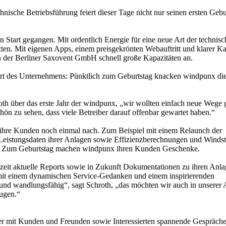
ische Betriebsführung feiert dieser Tage nicht nur seinen ersten Gebu
 Start gegangen. Mit ordentlich Energie für eine neue Art der technis
zten. Mit eigenen Apps, einem preisgekrönten Webauftritt und klarer Ka
 der Berliner Saxovent GmbH schnell große Kapazitäten an.
tart des Unternehmens: Pünktlich zum Geburtstag knacken windpunx die
hroth über das erste Jahr der windpunx, „wir wollten einfach neue Wege
chön zu sehen, dass viele Betreiber darauf offenbar gewartet haben.“
ihre Kunden noch einmal nach. Zum Beispiel mit einem Relaunch der
e Leistungsdaten ihrer Anlagen sowie Effizienzberechnungen und Winds
ung: Zum Geburtstag machen windpunx ihren Kunden Geschenke.
zeit aktuelle Reports sowie in Zukunft Dokumentationen zu ihren Anl
it einem dynamischen Service-Gedanken und einem inspirierenden
v und wandlungsfähig“, sagt Schroth, „das möchten wir auch in unserer 
ugen.“
 mit Kunden und Freunden sowie Interessierten spannende Gespräche