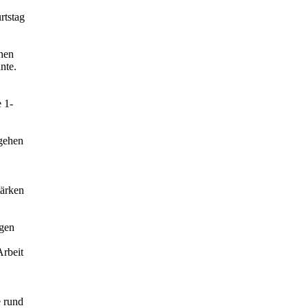
rtstag
chen
nte.
 1-
 gehen
tärken
agen
Arbeit
 rund