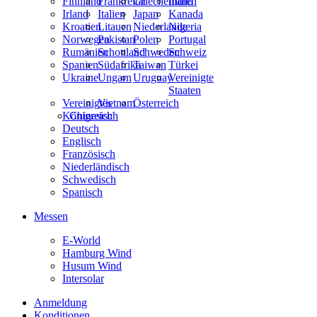
Finnland
Frankreich
Griechenland
Indien
Irland
Italien
Japan
Kanada
Kroatien
Litauen
Niederlande
Nigeria
Norwegen
Pakistan
Polen
Portugal
Rumänien
Schottland
Schweden
Schweiz
Spanien
Südafrika
Taiwan
Türkei
Ukraine
Ungarn
Uruguay
Vereinigte
Staaten
Vereinigtes
Vietnam
Österreich
Königreich
Chinesisch
Deutsch
Englisch
Französisch
Niederländisch
Schwedisch
Spanisch
Messen
E-World
Hamburg Wind
Husum Wind
Intersolar
Anmeldung
Konditionen