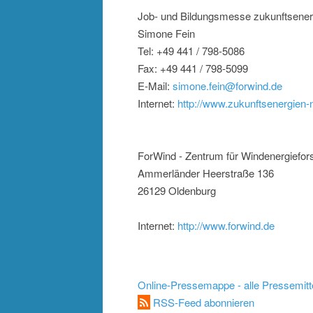
Job- und Bildungsmesse zukunftsener
Simone Fein
Tel: +49 441 / 798-5086
Fax: +49 441 / 798-5099
E-Mail:
simone.fein@forwind.de
Internet:
http://www.zukunftsenergien-
ForWind - Zentrum für Windenergiefo
Ammerländer Heerstraße 136
26129 Oldenburg
Internet:
http://www.forwind.de
Online-Pressemappe - alle Pressemitt
RSS-Feed abonnieren