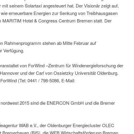
er mit seinem Solartaxi angesteuert hat. Der Visionär zeigt auf,
d wie erneuerbare Energien zur Senkung von Treibhausgasen
 im MARITIM Hotel & Congress Centrum Bremen statt. Der
ichen Rahmenprogramm stehen ab Mitte Februar auf
r Verfügung.
eranstaltet von ForWind –Zentrum für Windenergieforschung der
Hannover und der Carl von Ossietzky Universität Oldenburg.
ForWind (Tel: 0441 / 798-5086, E-Mail:
en nordwest 2015 sind die ENERCON GmbH und die Bremer
ieagentur WAB e.V., der Oldenburger Energiecluster OLEC
tadt Bremerhaven (BIS), die WFB Wirtschaftsförderung Bremen