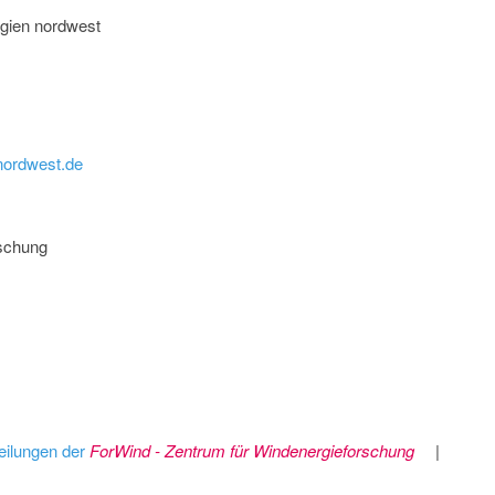
gien nordwest
nordwest.de
rschung
eilungen der
ForWind - Zentrum für Windenergieforschung
|