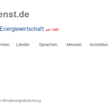
enst.de
 Energiewirtschaft
seit 1999
irmen
Länder
Sprachen
Messen
Anmeldu
ür Windenergieforschung