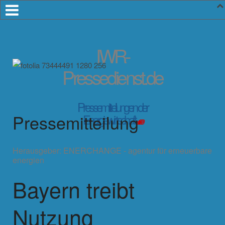
IWR-
Pressedienst.de
Pressemitteilungen der
Pressemitteilung
Energiewirtschaft
seit 1999
Herausgeber:
ENERCHANGE - agentur für erneuerbare
energien
Bayern treibt
Nutzung