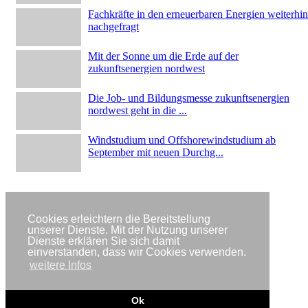
Fachkräfte in den erneuerbaren Energien weiterhin
nachgefragt
Mit der Sonne um die Erde auf der
zukunftsenergien nordwest
Die Job- und Bildungsmesse zukunftsenergien
nordwest geht in die ...
Windstudium und Offshorewindstudium ab
September mit neuen Durchg...
Cookies erleichtern die Bereitstellung
unserer Dienste. Mit der Nutzung unserer
Dienste erklären Sie sich damit
Partner
einverstanden, dass wir Cookies verwenden.
Impressum
weitere Infos
Datenschutzerklärung
Copyright © IWR 2026
Ok