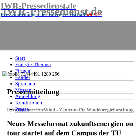
IWR-Pressedienst.de
IWR-Pressedienst.de
Pressemitteilungen der Energiewirtschaft
seit 1999
Pressemitteilungen der Energiewirtschaft
seit
1999
Start
Energie-Themen
Firmen
Länder
Sprachen
Messen
Pressemitteilung
Anmeldung
Konditionen
Presse
Herausgeber:
ForWind - Zentrum für Windenergieforschung
Neues Messeformat zukunftsenergien on
tour startet auf dem Campus der TU