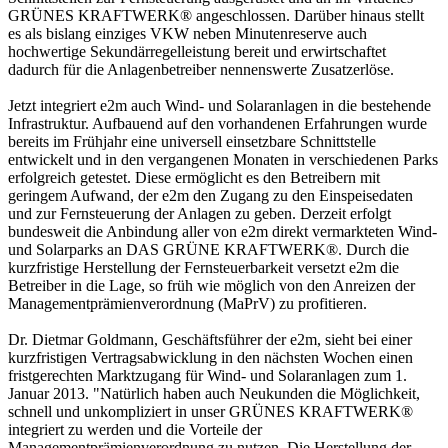
GRÜNES KRAFTWERK® angeschlossen. Darüber hinaus stellt
es als bislang einziges VKW neben Minutenreserve auch
hochwertige Sekundärregelleistung bereit und erwirtschaftet
dadurch für die Anlagenbetreiber nennenswerte Zusatzerlöse.
Jetzt integriert e2m auch Wind- und Solaranlagen in die bestehende
Infrastruktur. Aufbauend auf den vorhandenen Erfahrungen wurde
bereits im Frühjahr eine universell einsetzbare Schnittstelle
entwickelt und in den vergangenen Monaten in verschiedenen Parks
erfolgreich getestet. Diese ermöglicht es den Betreibern mit
geringem Aufwand, der e2m den Zugang zu den Einspeisedaten
und zur Fernsteuerung der Anlagen zu geben. Derzeit erfolgt
bundesweit die Anbindung aller von e2m direkt vermarkteten Wind-
und Solarparks an DAS GRÜNE KRAFTWERK®. Durch die
kurzfristige Herstellung der Fernsteuerbarkeit versetzt e2m die
Betreiber in die Lage, so früh wie möglich von den Anreizen der
Managementprämienverordnung (MaPrV) zu profitieren.
Dr. Dietmar Goldmann, Geschäftsführer der e2m, sieht bei einer
kurzfristigen Vertragsabwicklung in den nächsten Wochen einen
fristgerechten Marktzugang für Wind- und Solaranlagen zum 1.
Januar 2013. "Natürlich haben auch Neukunden die Möglichkeit,
schnell und unkompliziert in unser GRÜNES KRAFTWERK®
integriert zu werden und die Vorteile der
Managementprämienverordnung zu nutzen. Die Herstellung der